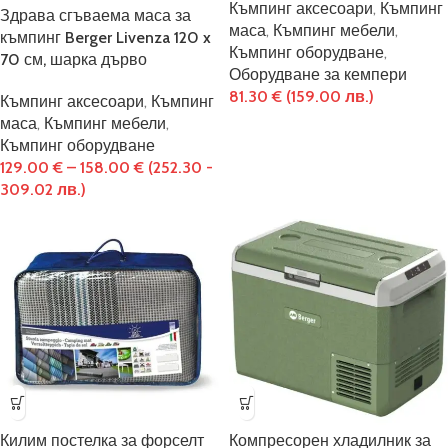
Къмпинг аксесоари
,
Къмпинг
Здрава сгъваема маса за
маса
,
Къмпинг мебели
,
къмпинг Berger Livenza 120 x
Къмпинг оборудване
,
70 см, шарка дърво
Оборудване за кемпери
81.30
€
(159.00 лв.)
Къмпинг аксесоари
,
Къмпинг
маса
,
Къмпинг мебели
,
Къмпинг оборудване
129.00
€
–
158.00
€
(252.30 -
309.02 лв.)
Килим постелка за форселт
Компресорен хладилник за