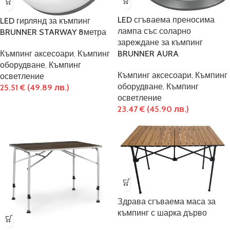
LED сгъваема преносима
LED гирлянд за къмпинг
лампа със соларно
BRUNNER STARWAY 8метра
зареждане за къмпинг
Къмпинг аксесоари
,
Къмпинг
BRUNNER AURA
оборудване
,
Къмпинг
Къмпинг аксесоари
,
Къмпинг
осветление
оборудване
,
Къмпинг
25.51
€
(49.89 лв.)
осветление
23.47
€
(45.90 лв.)
Здрава сгъваема маса за
къмпинг с шарка дърво