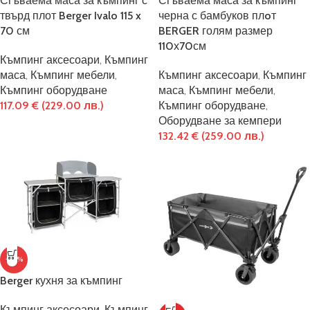
Сгъваема маса за къмпинг с
Сгъваема маса за къмпинг
твърд плот Berger Ivalo 115 x
черна с бамбуков плoт
70 см
BERGER голям размер
110х70см
Къмпинг аксесоари
,
Къмпинг
маса
,
Къмпинг мебели
,
Къмпинг аксесоари
,
Къмпинг
Къмпинг оборудване
маса
,
Къмпинг мебели
,
117.09
€
(229.00 лв.)
Къмпинг оборудване
,
Оборудване за кемпери
132.42
€
(259.00 лв.)
-32%
Berger кухня за къмпинг
Къмпинг аксесоари
,
Къмпинг