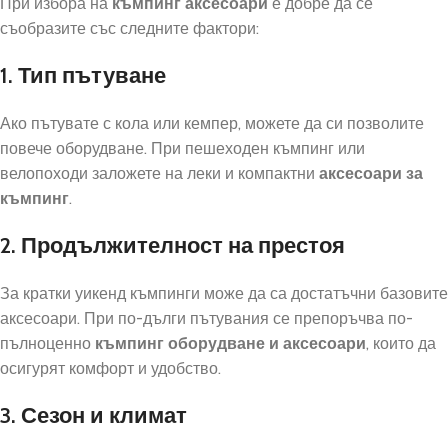
При избора на
къмпинг аксесоари
е добре да се
съобразите със следните фактори:
1. Тип пътуване
Ако пътувате с кола или кемпер, можете да си позволите
повече оборудване. При пешеходен къмпинг или
велопоходи заложете на леки и компактни
аксесоари за
къмпинг
.
2. Продължителност на престоя
За кратки уикенд къмпинги може да са достатъчни базовите
аксесоари. При по-дълги пътувания се препоръчва по-
пълноценно
къмпинг оборудване и аксесоари
, които да
осигурят комфорт и удобство.
3. Сезон и климат