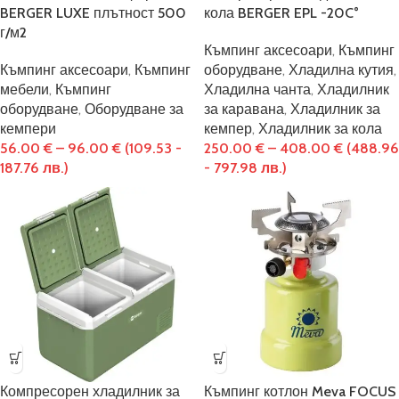
BERGER LUXE плътност 500
кола BERGER EPL -20C°
г/м2
Къмпинг аксесоари
,
Къмпинг
Къмпинг аксесоари
,
Къмпинг
оборудване
,
Хладилна кутия
,
мебели
,
Къмпинг
Хладилна чанта
,
Хладилник
оборудване
,
Оборудване за
за каравана
,
Хладилник за
кемпери
кемпер
,
Хладилник за кола
56.00
€
–
96.00
€
(109.53 -
250.00
€
–
408.00
€
(488.96
187.76 лв.)
- 797.98 лв.)
Компресорен хладилник за
Къмпинг котлон Meva FOCUS