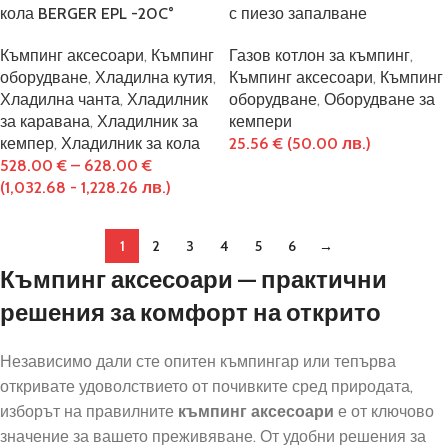
кола BERGER EPL -20C°
с пиезо запалване
Къмпинг аксесоари
,
Къмпинг
Газов котлон за къмпинг
,
оборудване
,
Хладилна кутия
,
Къмпинг аксесоари
,
Къмпинг
Хладилна чанта
,
Хладилник
оборудване
,
Оборудване за
за каравана
,
Хладилник за
кемпери
кемпер
,
Хладилник за кола
25.56
€
(50.00 лв.)
528.00
€
–
628.00
€
(1,032.68 - 1,228.26 лв.)
1
2
3
4
5
6
→
Къмпинг аксесоари — практични
решения за комфорт на открито
Независимо дали сте опитен къмпингар или тепърва
откривате удоволствието от почивките сред природата,
изборът на правилните
къмпинг аксесоари
е от ключово
значение за вашето преживяване. От удобни решения за