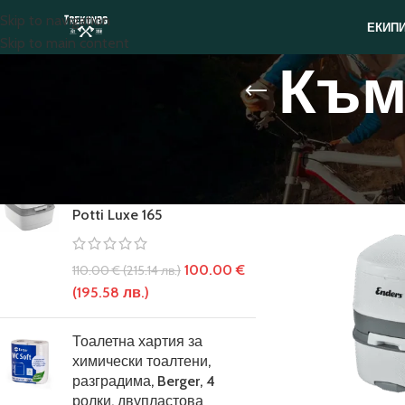
Skip to navigation
ЕКИП
Skip to main content
Към
ТОП ПРОДУКТИ
Начало
/
Къмпинг 
Преносима химическа
тоалетна THETFORD Porta
Potti Luxe 165
100.00
€
110.00
€
(215.14 лв.)
(195.58 лв.)
Тоалетна хартия за
химически тоалтени,
разградима, Berger, 4
ролки, двупластова