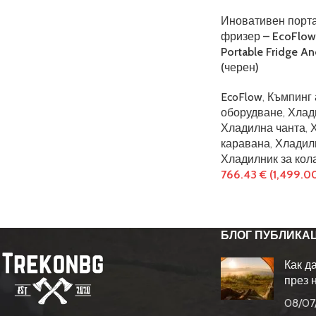
Иновативен порта
фризер – EcoFlow G
Portable Fridge An
(черен)
EcoFlow
,
Къмпинг 
оборудване
,
Хлад
Хладилна чанта
,
каравана
,
Хладил
Хладилник за кол
766.43
€
(1,499.0
БЛОГ ПУБЛИКА
Как д
през 
08/07