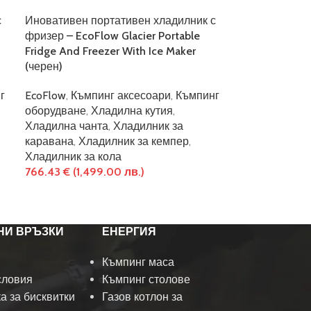
с
Иновативен портативен хладилник с
фризер – EcoFlow Glacier Portable
Fridge And Freezer With Ice Maker
(черен)
г
EcoFlow
,
Къмпинг аксесоари
,
Къмпинг
оборудване
,
Хладилна кутия
,
Хладилна чанта
,
Хладилник за
каравана
,
Хладилник за кемпер
,
Хладилник за кола
766.43
€
(1,499.00 лв.)
НИ ВРЪЗКИ
ЕНЕРГИЯ
Къмпинг маса
словия
Къмпинг столове
а за бисквитки
Газов котлон за