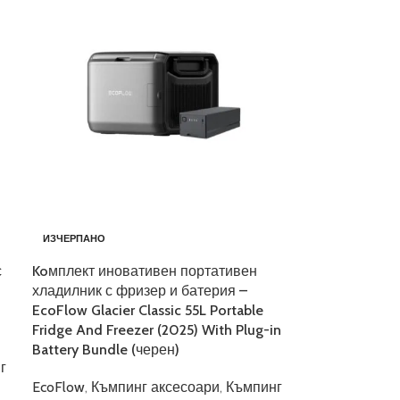
ИЗЧЕРПАНО
с
Koмплект иновативен портативен
хладилник с фризер и батерия –
EcoFlow Glacier Classic 55L Portable
Fridge And Freezer (2025) With Plug-in
Battery Bundle (черен)
г
EcoFlow
,
Къмпинг аксесоари
,
Къмпинг