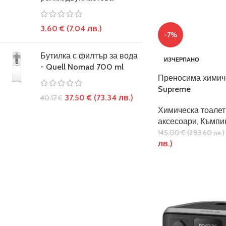
3.60
€
(7.04 лв.)
-7%
Бутилка с филтър за вода
ИЗЧЕРПАНО
- Quell Nomad 700 ml
Преносима химич
Supreme
37.50
€
(73.34 лв.)
40.17
€
Химическа тоале
аксесоари
,
Къмпи
145.00
€
(283.60 лв.)
лв.)