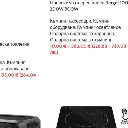
Преносим соларен панел Berger 10
200W 300W
Къмпинг аксесоари
,
Къмпинг
оборудване
,
Къмпинг осветление
,
Соларна система за каравана
,
Соларна система за къмпинг
еска тоалетна
117.00
€
–
383.00
€
(228.83 - 749.08
лв.)
тна
,
Къмпинг
нг оборудване
135.00
€
(264.04