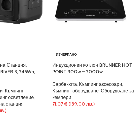
ИЗЧЕРПАНО
на Станция,
Индукционен котлон BRUNNER HOT
RIVER 3, 245Wh,
POINT 300w – 2000w
Барбекюта
,
Къмпинг аксесоари
,
ри
,
Къмпинг
Къмпинг оборудване
,
Оборудване за
инг осветление
,
кемпери
на станция
71.07
€
(139.00 лв.)
в.)