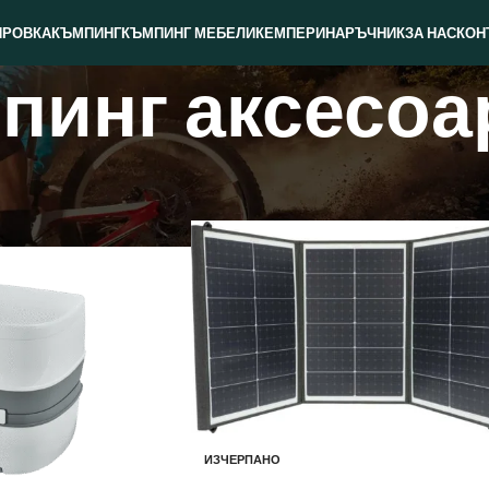
ИРОВКА
КЪМПИНГ
КЪМПИНГ МЕБЕЛИ
КЕМПЕРИ
НАРЪЧНИК
ЗА НАС
КОН
пинг аксесоа
аксесоари
/
Страница 5
ИЗЧЕРПАНО