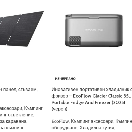
ИЗЧЕРПАНО
 панел, сгъваем,
Иновативен портативен хладилник 
фризер – EcoFlow Glacier Classic 35L
Portable Fridge And Freezer (2025)
аксесоари
,
Къмпинг
(черен)
инг осветление
,
за каравана
,
EcoFlow
,
Къмпинг аксесоари
,
Къмпин
за къмпинг
оборудване
,
Хладилна кутия
,