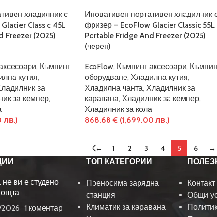
тивен хладилник с
Иновативен портативен хладилник 
lacier Classic 45L
фризер – EcoFlow Glacier Classic 55L
d Freezer (2025)
Portable Fridge And Freezer (2025)
(черен)
аксесоари
,
Къмпинг
EcoFlow
,
Къмпинг аксесоари
,
Къмпин
илна кутия
,
оборудване
,
Хладилна кутия
,
Хладилник за
Хладилна чанта
,
Хладилник за
ник за кемпер
,
каравана
,
Хладилник за кемпер
,
а
Хладилник за кола
0 лв.)
868.68
€
(1,699.00 лв.)
←
1
2
3
4
5
6
→
ЦИИ
ТОП КАТЕГОРИИ
ПОЛЕЗ
а не ви е студено
Преносима зарядна
Контакт
нощта
станция
Общи у
Климатик за каравана
Политик
/2026
1 коментар