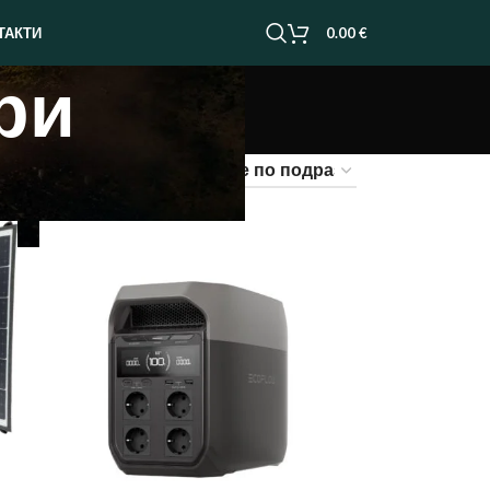
0.00
€
ТАКТИ
ри