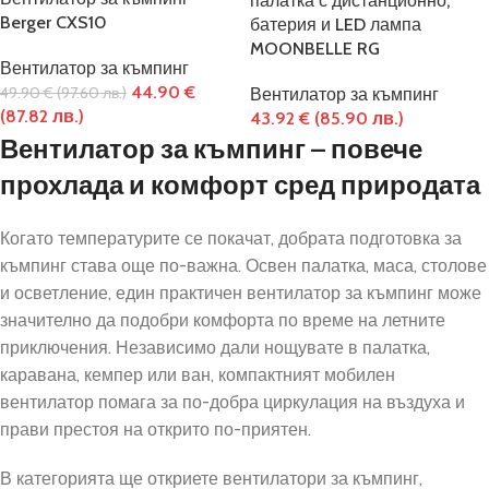
палатка с дистанционно,
Berger CXS10
батерия и LED лампа
MOONBELLE RG
Вентилатор за къмпинг
44.90
€
49.90
€
(97.60 лв.)
Вентилатор за къмпинг
(87.82 лв.)
43.92
€
(85.90 лв.)
Вентилатор за къмпинг – повече
прохлада и комфорт сред природата
Когато температурите се покачат, добрата подготовка за
къмпинг става още по-важна. Освен палатка, маса, столове
и осветление, един практичен вентилатор за къмпинг може
значително да подобри комфорта по време на летните
приключения. Независимо дали нощувате в палатка,
каравана, кемпер или ван, компактният мобилен
вентилатор помага за по-добра циркулация на въздуха и
прави престоя на открито по-приятен.
В категорията ще откриете вентилатори за къмпинг,