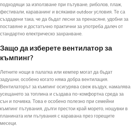
подходящи за използване при пътуване, риболов, плаж,
фестивали, караванинг и всякакви outdoor условия. Те са
създадени така, че да бъдат лесни за пренасяне, удобни за
поставяне и достатъчно практични за употреба далеч от
стандартно електрическо захранване.
Защо да изберете вентилатор за
къмпинг?
Летните нощи в палатка или кемпер могат да бъдат
задушни, особено когато няма добра вентилация.
Вентилаторът за къмпинг осигурява свеж въздух, намалява
усещането за топлина и създава по-комфортна среда за
сън и почивка. Това е особено полезно при семейни
къмпинг пътувания, дълги престои край морето, нощувки в
планината или пътувания с каравана през горещите
месеци.