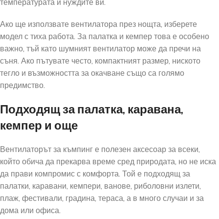
температурата и нуждите ви.
Ако ще използвате вентилатора през нощта, изберете
модел с тиха работа. За палатка и кемпер това е особено
важно, тъй като шумният вентилатор може да пречи на
съня. Ако пътувате често, компактният размер, ниското
тегло и възможността за окачване също са голямо
предимство.
Подходящ за палатка, каравана,
кемпер и още
Вентилаторът за къмпинг е полезен аксесоар за всеки,
който обича да прекарва време сред природата, но не иска
да прави компромис с комфорта. Той е подходящ за
палатки, каравани, кемпери, ванове, риболовни излети,
плаж, фестивали, градина, тераса, а в много случаи и за
дома или офиса.