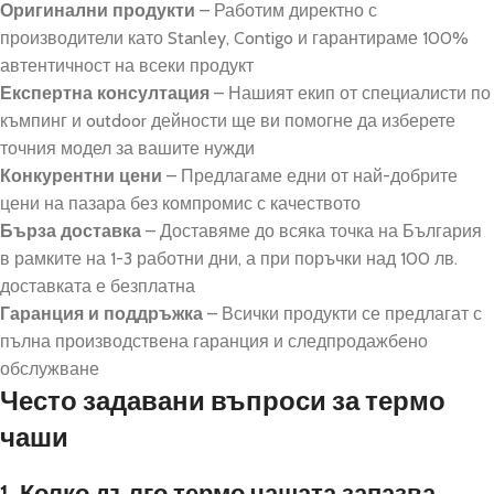
Оригинални продукти
– Работим директно с
производители като Stanley, Contigo и гарантираме 100%
автентичност на всеки продукт
Експертна консултация
– Нашият екип от специалисти по
къмпинг и outdoor дейности ще ви помогне да изберете
точния модел за вашите нужди
Конкурентни цени
– Предлагаме едни от най-добрите
цени на пазара без компромис с качеството
Бърза доставка
– Доставяме до всяка точка на България
в рамките на 1-3 работни дни, а при поръчки над 100 лв.
доставката е безплатна
Гаранция и поддръжка
– Всички продукти се предлагат с
пълна производствена гаранция и следпродажбено
обслужване
Често задавани въпроси за термо
чаши
1. Колко дълго термо чашата запазва