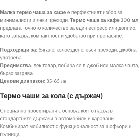
Малка термо чаша за кафе
е перфектният избор за
минималисти и леки преходи.
Термо чаша за кафе 200 мл
предлага точното количество за един еспресо или доппио,
като запазва компактност и удобство при пренасяне.
Подходящи за:
бягане, колоездене, къси преходи, джобна
употреба
Предимства:
лек товар, побира се в джоб или малка чанта,
бързо загрява
Ценови диапазон:
35-65 лв.
Термо чаши за кола (с държач)
Специално проектирани с основа, която пасва в
стандартните държачи в автомобили и каравани.
Комбинират мобилност с функционалност за шофьори и
пътници.