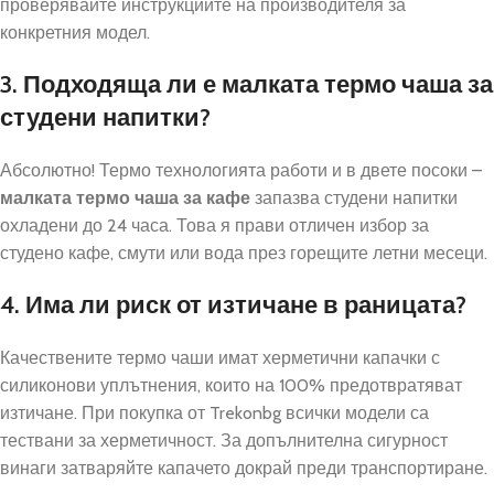
проверявайте инструкциите на производителя за
конкретния модел.
3. Подходяща ли е малката термо чаша за
студени напитки?
Абсолютно! Термо технологията работи и в двете посоки –
малката термо чаша за кафе
запазва студени напитки
охладени до 24 часа. Това я прави отличен избор за
студено кафе, смути или вода през горещите летни месеци.
4. Има ли риск от изтичане в раницата?
Качествените термо чаши имат херметични капачки с
силиконови уплътнения, които на 100% предотвратяват
изтичане. При покупка от Trekonbg всички модели са
тествани за херметичност. За допълнителна сигурност
винаги затваряйте капачето докрай преди транспортиране.