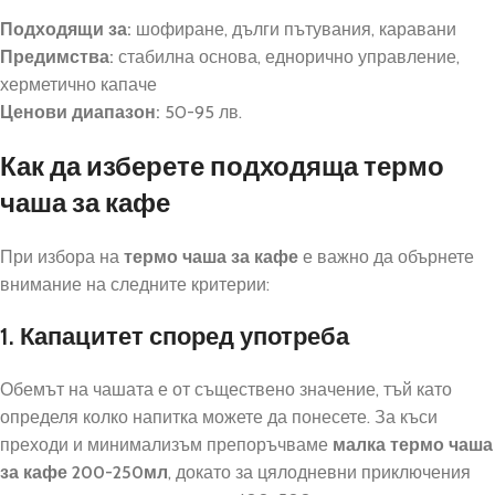
Подходящи за:
шофиране, дълги пътувания, каравани
Предимства:
стабилна основа, еднорично управление,
херметично капаче
Ценови диапазон:
50-95 лв.
Как да изберете подходяща термо
чаша за кафе
При избора на
термо чаша за кафе
е важно да обърнете
внимание на следните критерии:
1. Капацитет според употреба
Обемът на чашата е от съществено значение, тъй като
определя колко напитка можете да понесете. За къси
преходи и минимализъм препоръчваме
малка термо чаша
за кафе 200-250мл
, докато за цялодневни приключения