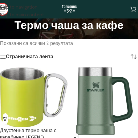
Skip to navigation
Skip to main content
Термо чаша за кафе
Начало
/
Термо чаша за кафе
Показани са всички 2 резултата
Страничната лента
Двустенна термо чаша с
карабинер LEGEND