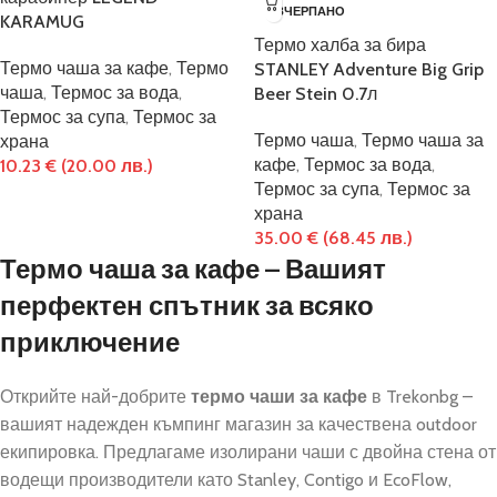
ИЗЧЕРПАНО
KARAMUG
Термо халба за бира
Термо чаша за кафе
,
Термо
STANLEY Adventure Big Grip
чаша
,
Термос за вода
,
Beer Stein 0.7л
Термос за супа
,
Термос за
Термо чаша
,
Термо чаша за
храна
кафе
,
Термос за вода
,
10.23
€
(20.00 лв.)
Термос за супа
,
Термос за
храна
35.00
€
(68.45 лв.)
Термо чаша за кафе – Вашият
перфектен спътник за всяко
приключение
Открийте най-добрите
термо чаши за кафе
в Trekonbg –
вашият надежден къмпинг магазин за качествена outdoor
екипировка. Предлагаме изолирани чаши с двойна стена от
водещи производители като Stanley, Contigo и EcoFlow,