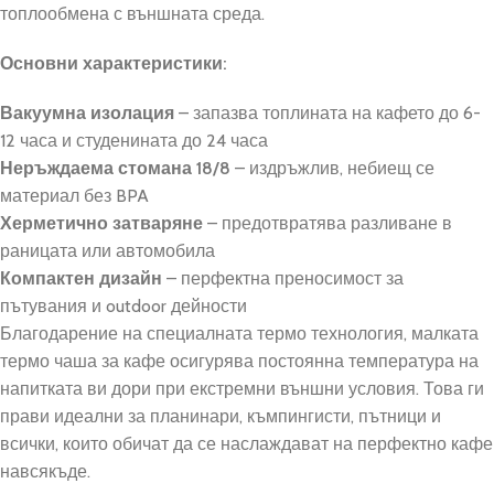
топлообмена с външната среда.
Основни характеристики:
Вакуумна изолация
– запазва топлината на кафето до 6-
12 часа и студенината до 24 часа
Неръждаема стомана 18/8
– издръжлив, небиещ се
материал без BPA
Херметично затваряне
– предотвратява разливане в
раницата или автомобила
Компактен дизайн
– перфектна преносимост за
пътувания и outdoor дейности
Благодарение на специалната термо технология, малката
термо чаша за кафе осигурява постоянна температура на
напитката ви дори при екстремни външни условия. Това ги
прави идеални за планинари, къмпингисти, пътници и
всички, които обичат да се наслаждават на перфектно кафе
навсякъде.