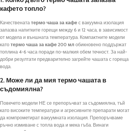
кафето топло?
Качествената
термо чаша за кафе
с вакуумна изолация
запазва напитките горещи между 6 и 12 часа, в зависимост
от модела и външната температура. Компактните модели
като
термо чаша за кафе 200 мл
обикновено поддържат
топлина 4-6 часа поради по-малкия обем течност. За най-
добри резултати предварително загрейте чашата с гореща
вода.
2. Може ли да мия термо чашата в
съдомиялна?
Повечето модели НЕ се препоръчват за съдомиялна, тъй
като високите температури и агресивните препарати могат
да компрометират вакуумната изолация. Препоръчваме
ръчно измиване с топла вода и мека гъба. Винаги