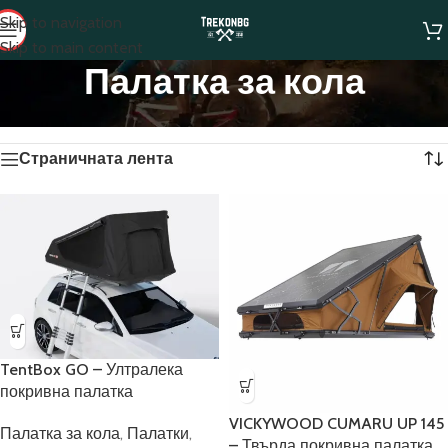
Skip to navigation
Skip to main content
Палатка за кола
Начало
/
Палатка за кола
Показани са всички 8 резултата
Страничната лента
TentBox GO – Ултралека
покривна палатка
VICKYWOOD CUMARU UP 145
Палатка за кола
,
Палатки
,
– Твърда покривна палатка