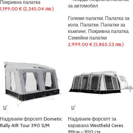
Покривна палатка
за автомобил
1,199.00
€
(2,345.04 лв.)
Големи палатки
,
Палатка за
кола
,
Палатки
,
Палатки за
къмпинг
,
Покривна палатка
,
Семейни палатки
2,999.00
€
(5,865.53 лв.)
Надуваем форселт Dometic
Надуваем форселт за
Rally AIR Tour 390 S/M
каравана Westfield Ceres
911см – 1120 см