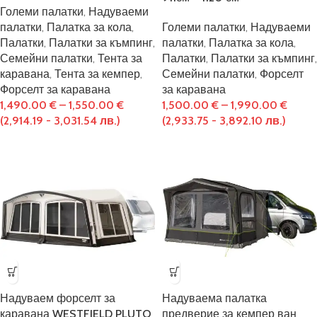
Големи палатки
,
Надуваеми
палатки
,
Палатка за кола
,
Големи палатки
,
Надуваеми
Палатки
,
Палатки за къмпинг
,
палатки
,
Палатка за кола
,
Семейни палатки
,
Тента за
Палатки
,
Палатки за къмпинг
,
каравана
,
Тента за кемпер
,
Семейни палатки
,
Форселт
Форселт за каравана
за каравана
1,490.00
€
–
1,550.00
€
1,500.00
€
–
1,990.00
€
(2,914.19 - 3,031.54 лв.)
(2,933.75 - 3,892.10 лв.)
Надуваем форселт за
Надуваема палатка
каравана WESTFIELD PLUTO
предверие за кемпер ван