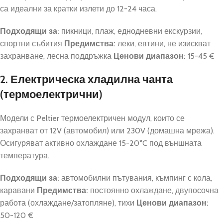
са идеални за кратки излети до 12-24 часа.
Подходящи за:
пикници, плаж, еднодневни екскурзии,
спортни събития
Предимства:
леки, евтини, не изискват
захранване, лесна поддръжка
Ценови диапазон:
15-45 €
2. Електрическа хладилна чанта
(термоелектрични)
Модели с Peltier термоелектричен модул, които се
захранват от 12V (автомобил) или 230V (домашна мрежа).
Осигуряват активно охлаждане 15-20°C под външната
температура.
Подходящи за:
автомобилни пътувания, къмпинг с кола,
каравани
Предимства:
постоянно охлаждане, двупосочна
работа (охлаждане/затопляне), тихи
Ценови диапазон:
50-120 €