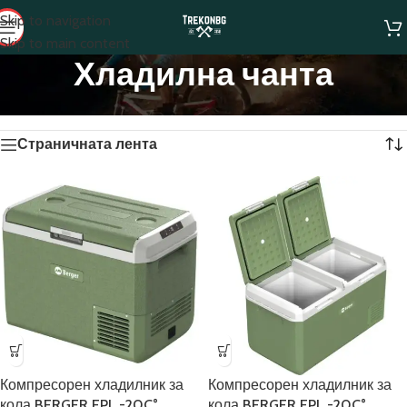
Skip to navigation
Skip to main content
Хладилна чанта
Начало
/
Хладилна чанта
Показване на 1–12 от 17 резултата
Страничната лента
Компресорен хладилник за
Компресорен хладилник за
кола BERGER EPL -20C°
кола BERGER EPL -20C°