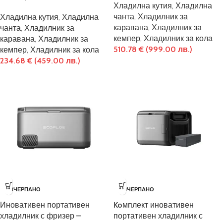
Хладилна кутия
,
Хладилна
чанта
,
Хладилник за
Хладилна кутия
,
Хладилна
каравана
,
Хладилник за
чанта
,
Хладилник за
кемпер
,
Хладилник за кола
каравана
,
Хладилник за
510.78
€
(999.00 лв.)
кемпер
,
Хладилник за кола
234.68
€
(459.00 лв.)
ИЗЧЕРПАНО
ИЗЧЕРПАНО
Иновативен портативен
Koмплект иновативен
хладилник с фризер –
портативен хладилник с