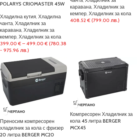
чанта
,
Хладилник за
POLARYS CRIOMASTER 45W
каравана
,
Хладилник за
кемпер
,
Хладилник за кола
Хладилна кутия
,
Хладилна
408.52
€
(799.00 лв.)
чанта
,
Хладилник за
каравана
,
Хладилник за
кемпер
,
Хладилник за кола
399.00
€
–
499.00
€
(780.38
- 975.96 лв.)
ИЗЧЕРПАНО
ИЗЧЕРПАНО
Компресорен Хладилник за
кола 45 литра BERGER
Преносим компресорен
MCX45
хладилник за кола с фризер
20 литра BERGER MC20