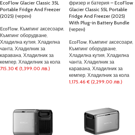
EcoFlow Glacier Classic 35L
фризер и батерия – EcoFlow
Portable Fridge And Freezer
Glacier Classic 55L Portable
(2025) (черен)
Fridge And Freezer (2025)
With Plug-in Battery Bundle
EcoFlow
,
Къмпинг аксесоари
,
(черен)
Къмпинг оборудване
,
Хладилна кутия
,
Хладилна
EcoFlow
,
Къмпинг аксесоари
,
чанта
,
Хладилник за
Къмпинг оборудване
,
каравана
,
Хладилник за
Хладилна кутия
,
Хладилна
кемпер
,
Хладилник за кола
чанта
,
Хладилник за
715.30
€
(1,399.00 лв.)
каравана
,
Хладилник за
кемпер
,
Хладилник за кола
1,175.46
€
(2,299.00 лв.)