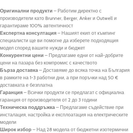
Оригинални продукти
– Работим директно с
производители като Brunner, Berger, Anker и Outwell и
гарантираме 100% автентичност
Експертна консултация
– Нашият екип от къмпинг
специалисти ще ви помогне да изберете подходящия
модел според вашите нужди и бюджет
Конкурентни цени
– Предлагаме едни от най-добрите
цени на пазара без компромис с качеството
Бърза доставка
– Доставяме до всяка точка на България
в рамките на 1-3 работни дни, а при поръчки над 50 €
доставката е безплатна
Гаранция
– Всички продукти се предлагат с официална
гаранция от производителя от 2 до 3 години
Техническа поддръжка
– Предлагаме съдействие при
инсталация, настройка и експлоатация на електрическите
модели
Широк избор
– Над 28 модела от бюджетни изотермични