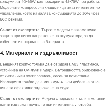
консумират 40-65W, компресорните 45-75W при работа.
Модерните компресорни хладилници имат интелигентно
управление, което намалява консумацията до 30% чрез
ECO режими.
Съвет от експертите:
Търсете модели с автоматична
защита при ниско напрежение на акумулатора, за да
избегнете изтощаване на батерията.
4. Материали и издръжливост
Външният корпус трябва да е от здрава ABS пластмаса,
устойчива на UV-лъчи и удари. Вътрешността обикновено е
от хигиеничен полипропилен, лесен за почистване.
Изолацията трябва да е минимум 4-5 см дебелина от PU
пяна за ефективно задържане на студа.
Съвет от експертите:
Модели с подсилени ъгли и метални
панти издържат по-дълго при интензивна употреба.