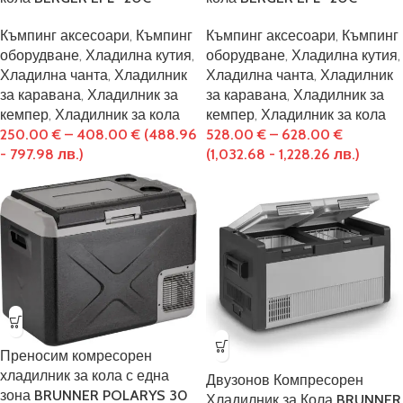
Къмпинг аксесоари
,
Къмпинг
Къмпинг аксесоари
,
Къмпинг
оборудване
,
Хладилна кутия
,
оборудване
,
Хладилна кутия
,
Хладилна чанта
,
Хладилник
Хладилна чанта
,
Хладилник
за каравана
,
Хладилник за
за каравана
,
Хладилник за
кемпер
,
Хладилник за кола
кемпер
,
Хладилник за кола
250.00
€
–
408.00
€
(488.96
528.00
€
–
628.00
€
- 797.98 лв.)
(1,032.68 - 1,228.26 лв.)
Преносим комресорен
хладилник за кола с една
Двузонов Компресорен
зона BRUNNER POLARYS 30
Хладилник за Кола BRUNNER