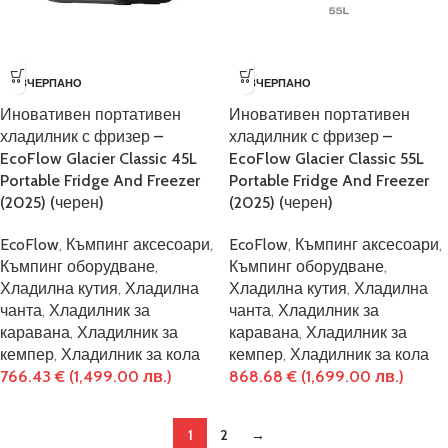
ИЗЧЕРПАНО
ИЗЧЕРПАНО
Иновативен портативен
Иновативен портативен
хладилник с фризер –
хладилник с фризер –
EcoFlow Glacier Classic 45L
EcoFlow Glacier Classic 55L
Portable Fridge And Freezer
Portable Fridge And Freezer
(2025) (черен)
(2025) (черен)
EcoFlow
,
Къмпинг аксесоари
,
EcoFlow
,
Къмпинг аксесоари
,
Къмпинг оборудване
,
Къмпинг оборудване
,
Хладилна кутия
,
Хладилна
Хладилна кутия
,
Хладилна
чанта
,
Хладилник за
чанта
,
Хладилник за
каравана
,
Хладилник за
каравана
,
Хладилник за
кемпер
,
Хладилник за кола
кемпер
,
Хладилник за кола
766.43
€
(1,499.00 лв.)
868.68
€
(1,699.00 лв.)
1
2
→