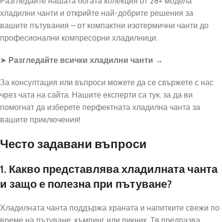
Разгледайте нашата богата колекция от 28+ модела
хладилни чанти и открийте най-добрите решения за
вашите пътувания – от компактни изотермични чанти до
професионални компресорни хладилници.
➤
Разгледайте всички хладилни чанти →
За консултация или въпроси можете да се свържете с нас
чрез чата на сайта. Нашите експерти са тук, за да ви
помогнат да изберете перфектната хладилна чанта за
вашите приключения!
Често задавани въпроси
1. Какво представлява хладилната чанта
и защо е полезна при пътуване?
Хладилната чанта поддържа храната и напитките свежи по
време на пътуване, къмпинг или пикник. Тя предпазва