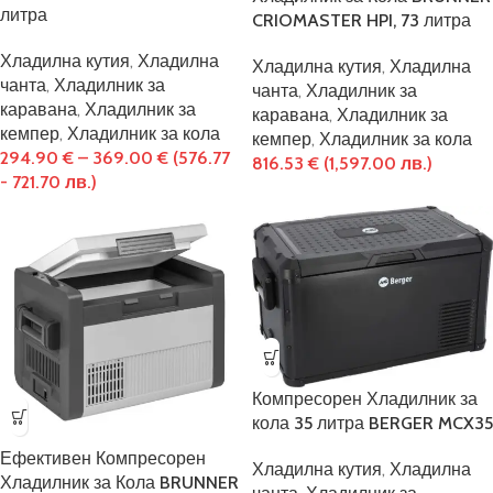
литра
CRIOMASTER HPI, 73 литра
Хладилна кутия
,
Хладилна
Хладилна кутия
,
Хладилна
чанта
,
Хладилник за
чанта
,
Хладилник за
каравана
,
Хладилник за
каравана
,
Хладилник за
кемпер
,
Хладилник за кола
кемпер
,
Хладилник за кола
294.90
€
–
369.00
€
(576.77
816.53
€
(1,597.00 лв.)
- 721.70 лв.)
Компресорен Хладилник за
кола 35 литра BERGER MCX35
Ефективен Компресорен
Хладилна кутия
,
Хладилна
Хладилник за Кола BRUNNER