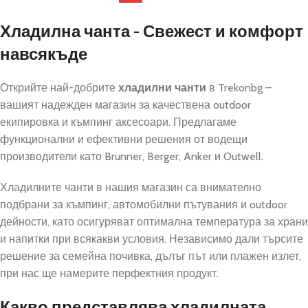
Хладилна чанта - Свежест и комфорт
навсякъде
Открийте най-добрите
хладилни чанти
в Trekonbg –
вашият надежден магазин за качествена outdoor
екипировка и къмпинг аксесоари. Предлагаме
функционални и ефективни решения от водещи
производители като Brunner, Berger, Anker и Outwell.
Хладилните чанти в нашия магазин са внимателно
подбрани за къмпинг, автомобилни пътувания и outdoor
дейности, като осигуряват оптимална температура за храни
и напитки при всякакви условия. Независимо дали търсите
решение за семейна почивка, дълъг път или плажен излет,
при нас ще намерите перфектния продукт.
Какво представлява хладилната