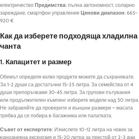
електричество
Предимства:
пълна автономност, соларно
зареждане, смартфон управление
Ценови диапазон:
665-
920 €
Как да изберете подходяща хладилна
чанта
1. Капацитет и размер
Обемът определя колко продукти можете да съхранявате.
За 1-2 души са достатъчни 15-25 литра. За семейства от 4
души препоръчваме 30-45 литра. За групови пътувания
или продължителен къмпинг изберете модели над 50 литра.
Не забравяйте да проверите и външни размери – масата
трябва да се побира в багажника или палатката.
Съвет от експертите:
Изчислете 10-12 литра на човек за
еднодневна екскурзия и 15-20 литра за престой от 2-3 дни.