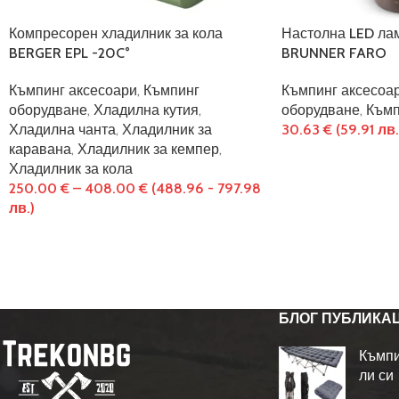
Компресорен хладилник за кола
Настолна LED ла
BERGER EPL -20C°
BRUNNER FARO
Къмпинг аксесоари
,
Къмпинг
Къмпинг аксесоа
оборудване
,
Хладилна кутия
,
оборудване
,
Къмп
Хладилна чанта
,
Хладилник за
30.63
€
(59.91 лв.
каравана
,
Хладилник за кемпер
,
Хладилник за кола
250.00
€
–
408.00
€
(488.96 - 797.98
лв.)
БЛОГ ПУБЛИКА
Къмпи
ли си