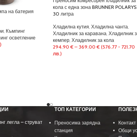
Преносим комресорен хладилник за
кола с една зона BRUNNER POLARYS
мпа на батерия
30 литра
Хладилна кутия
,
Хладилна чанта
,
ри
,
Къмпинг
Хладилник за каравана
,
Хладилник з
инг осветление
кемпер
,
Хладилник за кола
)
294.90
€
–
369.00
€
(576.77 - 721.70
лв.)
ЦИИ
ТОП КАТЕГОРИИ
ПОЛЕЗ
нг легла – струват
Преносима зарядна
Контакт
станция
Общи у