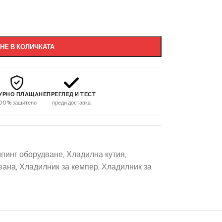
НЕ В КОЛИЧКАТА
УРНО ПЛАЩАНЕ
ПРЕГЛЕД И ТЕСТ
00% защитено
преди доставка
пинг оборудване
,
Хладилна кутия
,
вана
,
Хладилник за кемпер
,
Хладилник за