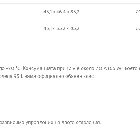
45,1 × 46,4 × 85,2
7,
45,1 × 55,2 × 85,2
7,
 +20 °C. Консумацията при 12 V е около 7,0 A (85 W), което
модела 95 L няма официално обявен клас.
зависимо управление на двете отделения.