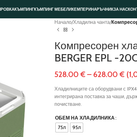
ИРОВКА
КЪМПИНГ
КЪМПИНГ МЕБЕЛИ
КЕМПЕРИ
НАРЪЧНИК
ЗА НАС
КОН
Начало
/
Хладилна чанта
/
Компресор
Компресорен хла
BERGER EPL -20C
528.00
€
–
628.00
€
(1,
Хладилниците са оборудвани с IPX4
интегрирана поставка за чаши, държ
почистване.
ОБЕМ НА ХЛАДИЛНИКА
75л
95л