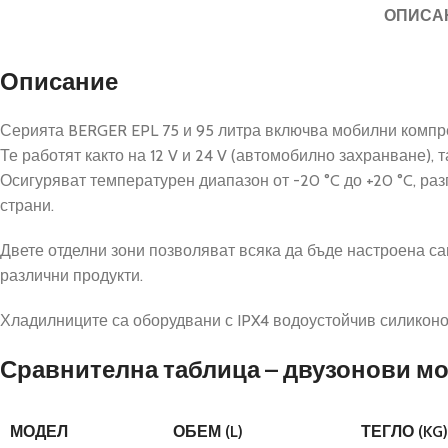
ОПИСА
Описание
Серията BERGER EPL 75 и 95 литра включва мобилни компре
Те работят както на 12 V и 24 V (автомобилно захранване),
Осигуряват температурен диапазон от -20 °C до +20 °C, раз
страни.
Двете отделни зони позволяват всяка да бъде настроена с
различни продукти.
Хладилниците са оборудвани с IPX4 водоустойчив силиконов
Сравнителна таблица – двузонови м
МОДЕЛ
ОБЕМ (L)
ТЕГЛО (KG)