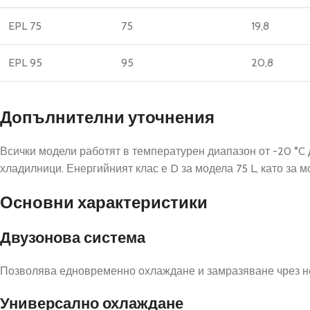
EPL 75
75
19,8
EPL 95
95
20,8
Допълнителни уточнения
Всички модели работят в температурен диапазон от -20 °C до
хладилници. Енергийният клас е D за модела 75 L, като за 
Основни характеристики
Двузонова система
Позволява едновременно охлаждане и замразяване чрез не
Универсално охлаждане