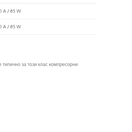
0 A / 85 W
0 A / 85 W
 е типично за този клас компресорни