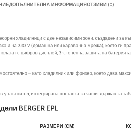
НИЕ
ДОПЪЛНИТЕЛНА ИНФОРМАЦИЯ
ОТЗИВИ (0)
сорни хладилници с две независими зони, създадени за към
 така и на 230 V (домашна или караванна мрежа), което ги п
полагат с цифров дисплей, 3-степенна защита на батерията 
амостоятелно – като хладилник или фризер, което дава мак
 уплътнител, интегрирана поставка за чаши, държач за таб
одели BERGER EPL
РАЗМЕРИ (СМ)
К