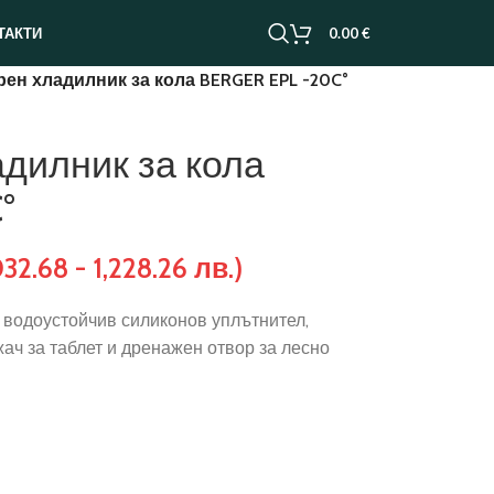
0.00
€
ТАКТИ
ен хладилник за кола BERGER EPL -20C°
дилник за кола
°
032.68 - 1,228.26 лв.)
 водоустойчив силиконов уплътнител,
ач за таблет и дренажен отвор за лесно