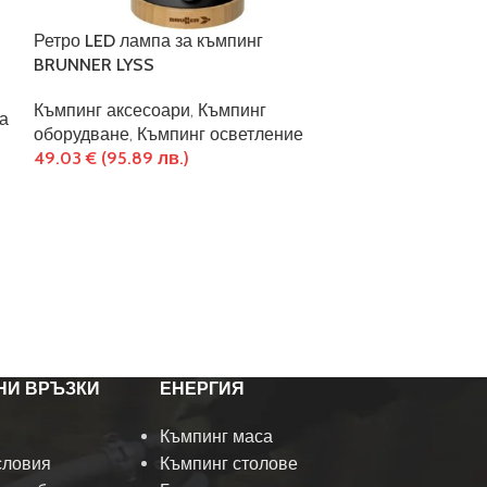
Ретро LED лампа за къмпинг
Двузонов Комп
BRUNNER LYSS
Кола BRUNNER
литра
Къмпинг аксесоари
,
Къмпинг
а
оборудване
,
Къмпинг осветление
Хладилна кути
49.03
€
(95.89 лв.)
Хладилник за 
кемпер
,
Хладил
816.53
€
(1,597
НИ ВРЪЗКИ
ЕНЕРГИЯ
Къмпинг маса
словия
Къмпинг столове