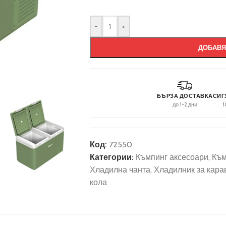
-
+
ДОБАВЯ
БЪРЗА ДОСТАВКА
СИГ
до 1-2 дни
1
Код:
72550
Категории:
Къмпинг аксесоари
,
Към
Хладилна чанта
,
Хладилник за кара
кола