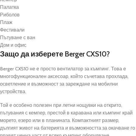
Палатка
Риболов
Плаж
Фестивали
Пътуване с ван
Дом и офис
Защо да изберете Berger CXS10?
Berger CXS10 не е просто вентилатор за къмпинг. Това е
многофункционален аксесоар, който съчетава прохлада,
осветление и възможност за зареждане на мобилни
устройства.
Той е особено полезен при летни нощувки на открито,
пътувания с кемпер, престой в каравана или къмпинг край
морето, езеро или в планината. Компактният размер,
дългият живот на батерията и възможността за окачване го
правят ценна част от всяко къмпинг оборудване.