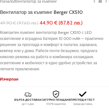
Начало
/
Вентилатор за къмпинг
Вентилатор за къмпинг Berger CXS10
44.90
€
(87.82 лв.)
49.90
€
(97.60 лв.)
Компактен къмпинг вентилатор Berger CXS10 с LED
осветление и вградена батерия 10 000 mAh — практично
решение за прохлада и комфорт в палатка, каравана,
кемпер или у дома. Работи почти безшумно, предлага
няколко режима на работа и комбинира охлаждане,
осветление и мобилност в едно удобно устройство за
летните приключения.
Изчерпан
БЪРЗА ДОСТАВКА
СИГУРНО ПЛАЩАНЕ
ПРЕГЛЕД И ТЕСТ
до 1-2 дни
100% защитено
преди доставка