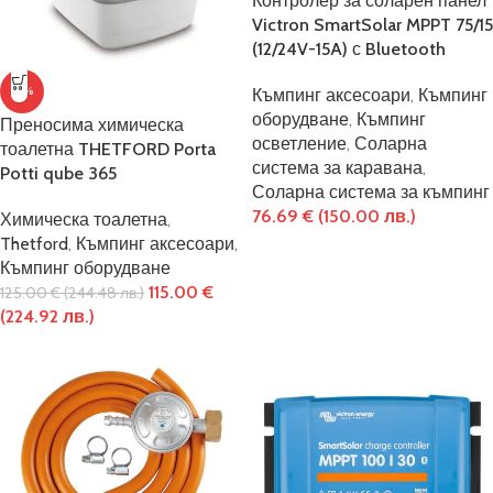
Контролер за соларен панел
Victron SmartSolar MPPT 75/15
(12/24V-15A) с Bluetooth
-8%
Къмпинг аксесоари
,
Къмпинг
оборудване
,
Къмпинг
Преносима химическа
осветление
,
Соларна
тоалетна THETFORD Porta
система за каравана
,
Potti qube 365
Соларна система за къмпинг
76.69
€
(150.00 лв.)
Химическа тоалетна
,
Thetford
,
Къмпинг аксесоари
,
Къмпинг оборудване
115.00
€
125.00
€
(244.48 лв.)
(224.92 лв.)