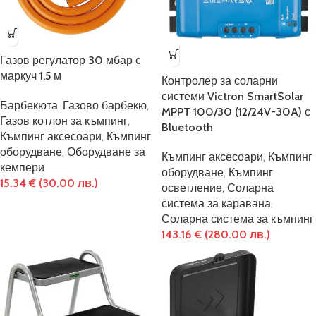
Газов регулатор 30 мбар с
маркуч 1.5 м
Контролер за соларни
системи Victron SmartSolar
Барбекюта
,
Газово барбекю
,
MPPT 100/30 (12/24V-30A) с
Газов котлон за къмпинг
,
Bluetooth
Къмпинг аксесоари
,
Къмпинг
оборудване
,
Оборудване за
Къмпинг аксесоари
,
Къмпинг
кемпери
оборудване
,
Къмпинг
15.34
€
(30.00 лв.)
осветление
,
Соларна
система за каравана
,
Соларна система за къмпинг
143.16
€
(280.00 лв.)