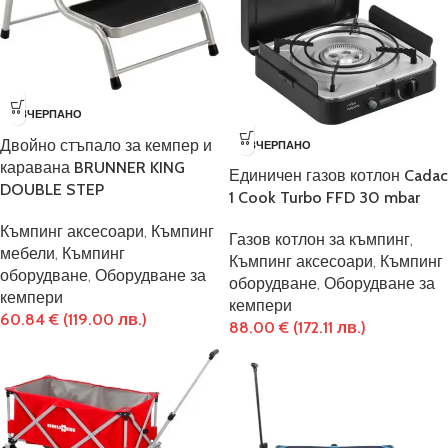
ИЗЧЕРПАНО
Двойно стъпало за кемпер и
ИЗЧЕРПАНО
каравана BRUNNER KING
Единичен газов котлон Cadac
DOUBLE STEP
1 Cook Turbo FFD 30 mbar
Къмпинг аксесоари
,
Къмпинг
Газов котлон за къмпинг
,
мебели
,
Къмпинг
Къмпинг аксесоари
,
Къмпинг
оборудване
,
Оборудване за
оборудване
,
Оборудване за
кемпери
кемпери
60.84
€
(119.00 лв.)
88.00
€
(172.11 лв.)