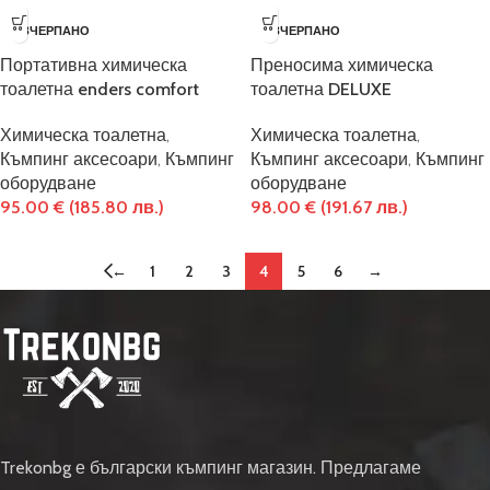
ИЗЧЕРПАНО
ИЗЧЕРПАНО
Портативна химическа
Преносима химическа
тоалетна enders comfort
тоалетна DELUXE
Химическа тоалетна
,
Химическа тоалетна
,
Къмпинг аксесоари
,
Къмпинг
Къмпинг аксесоари
,
Къмпинг
оборудване
оборудване
95.00
€
(185.80 лв.)
98.00
€
(191.67 лв.)
←
1
2
3
4
5
6
→
Trekonbg е български къмпинг магазин. Предлагаме