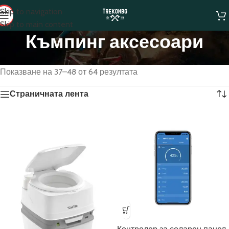
Skip to navigation
Skip to main content
Къмпинг аксесоари
Начало
/
Къмпинг аксесоари
/
Страница 4
Показване на 37–48 от 64 резултата
Страничната лента