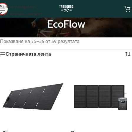
Skip to navigation
Skip to main content
EcoFlow
Начало
/
EcoFlow
/
Страница 3
Показване на 25–36 от 59 резултата
Страничната лента