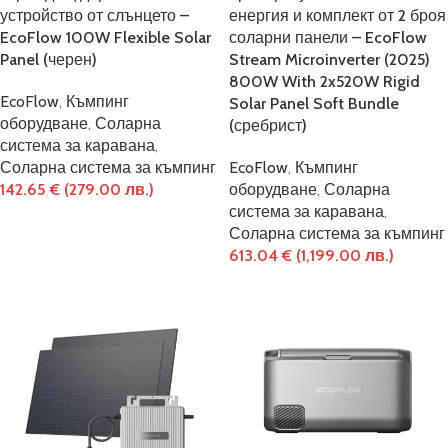
устройство от слънцето –
енергия и комплект от 2 броя
EcoFlow 100W Flexible Solar
соларни панели – EcoFlow
Panel (черен)
Stream Microinverter (2025)
800W With 2x520W Rigid
EcoFlow
,
Къмпинг
Solar Panel Soft Bundle
оборудване
,
Соларна
(сребрист)
система за каравана
,
Соларна система за къмпинг
EcoFlow
,
Къмпинг
142.65
€
(279.00 лв.)
оборудване
,
Соларна
система за каравана
,
Соларна система за къмпинг
613.04
€
(1,199.00 лв.)