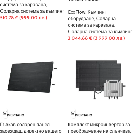
система за каравана
,
Соларна система за къмпинг
EcoFlow
,
Къмпинг
510.78
€
(999.00 лв.)
оборудване
,
Соларна
система за каравана
,
Соларна система за къмпинг
2,044.66
€
(3,999.00 лв.)
ИЗЧЕРПАНО
ИЗЧЕРПАНО
Гъвкав соларен панел
Kомплект микроинвертор за
зареждащ директно вашето
преобразуване на слънчева