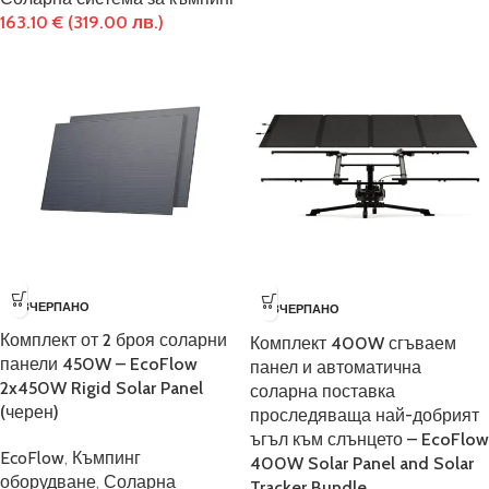
163.10
€
(319.00 лв.)
ИЗЧЕРПАНО
ИЗЧЕРПАНО
Комплект от 2 броя соларни
Комплект 400W сгъваем
панели 450W – EcoFlow
панел и автоматична
2x450W Rigid Solar Panel
соларна поставка
(черен)
проследяваща най-добрият
ъгъл към слънцето – EcoFlow
EcoFlow
,
Къмпинг
400W Solar Panel and Solar
оборудване
,
Соларна
Tracker Bundle