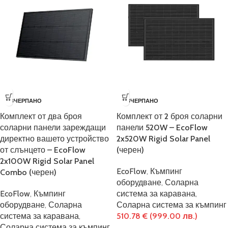
ИЗЧЕРПАНО
ИЗЧЕРПАНО
Комплект от два броя
Комплект от 2 броя соларни
соларни панели зареждащи
панели 520W – EcoFlow
директно вашето устройство
2x520W Rigid Solar Panel
от слънцето – EcoFlow
(черен)
2x100W Rigid Solar Panel
EcoFlow
,
Къмпинг
Combo (черен)
оборудване
,
Соларна
EcoFlow
,
Къмпинг
система за каравана
,
оборудване
,
Соларна
Соларна система за къмпинг
система за каравана
,
510.78
€
(999.00 лв.)
Соларна система за къмпинг