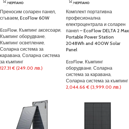
ИЗЧЕРПАНО
ИЗЧЕРПАНО
Преносим соларен панел,
Комплект портативна
сгъваем, EcoFlow 60W
професионална
електроцентрала и соларен
EcoFlow
,
Къмпинг аксесоари
,
панел – EcoFlow DELTA 2 Max
Къмпинг оборудване
,
Portable Power Station
Къмпинг осветление
,
2048Wh and 400W Solar
Соларна система за
Panel
каравана
,
Соларна система
за къмпинг
EcoFlow
,
Къмпинг
127.31
€
(249.00 лв.)
оборудване
,
Соларна
система за каравана
,
Соларна система за къмпинг
2,044.66
€
(3,999.00 лв.)