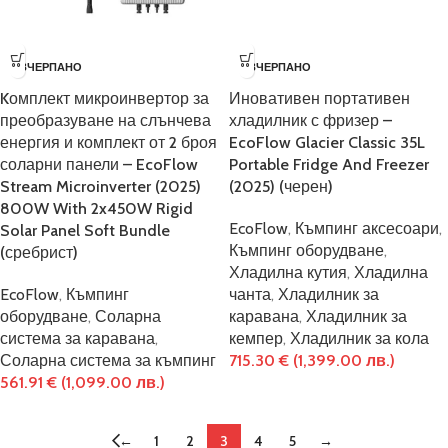
ИЗЧЕРПАНО
ИЗЧЕРПАНО
Kомплект микроинвертор за
Иновативен портативен
преобразуване на слънчева
хладилник с фризер –
енергия и комплект от 2 броя
EcoFlow Glacier Classic 35L
соларни панели – EcoFlow
Portable Fridge And Freezer
Stream Microinverter (2025)
(2025) (черен)
800W With 2x450W Rigid
EcoFlow
,
Къмпинг аксесоари
,
Solar Panel Soft Bundle
Къмпинг оборудване
,
(сребрист)
Хладилна кутия
,
Хладилна
EcoFlow
,
Къмпинг
чанта
,
Хладилник за
оборудване
,
Соларна
каравана
,
Хладилник за
система за каравана
,
кемпер
,
Хладилник за кола
Соларна система за къмпинг
715.30
€
(1,399.00 лв.)
561.91
€
(1,099.00 лв.)
←
1
2
3
4
5
→