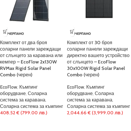
ИЗЧЕРПАНО
ИЗЧЕРПАНО
Комплект от два броя
Комплект от 30 броя
соларни панели зареждащи
соларни панели зареждащи
от слънцето за каравана или
директно вашето устройство
кемпер – EcoFlow 2x130W
от слънцето – EcoFlow
RVMax Rigid Solar Panel
30x100W Rigid Solar Panel
Combo (черен)
Combo (черен)
EcoFlow
,
Къмпинг
EcoFlow
,
Къмпинг
оборудване
,
Соларна
оборудване
,
Соларна
система за каравана
,
система за каравана
,
Соларна система за къмпинг
Соларна система за къмпинг
408.52
€
(799.00 лв.)
2,044.66
€
(3,999.00 лв.)