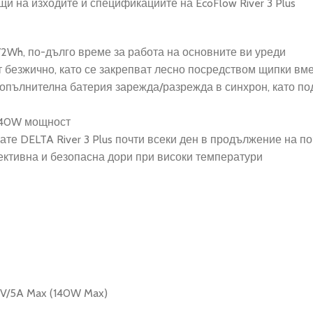
ящи на изходите и спецификациите на EcoFlow River 3 Plus
572Wh, по-дълго време за работа на основните ви уреди
ат безжично, като се закрепват лесно посредством щипки вм
допълнителна батерия зарежда/разрежда в синхрон, като по
 140W мощност
те DELTA River 3 Plus почти всеки ден в продължение на по
ективна и безопасна дори при високи температури
28V/5A Max (140W Max)