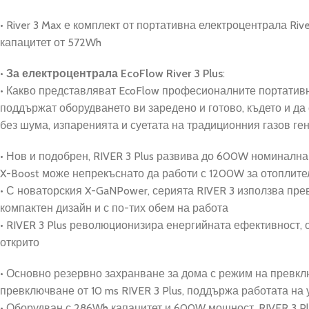
• River 3 Max е комплект от портативна електроцентрала Riv
капацитет от 572Wh
•
За
електроцентрала EcoFlow River 3 Plus
:
• Какво представляват EcoFlow професионалните портативн
поддържат оборудването ви заредено и готово, където и да
без шума, изпаренията и суетата на традиционния газов ге
• Нов и подобрен,
RIVER 3 Plus развива до 600W номинална
X-Boost може непрекъснато да работи с 1200W за отоплител
•
С новаторския X-GaNPower, серията RIVER 3 използва прев
компактен дизайн и с по-тих обем на работа
•
RIVER 3 Plus революционизира енергийната ефективност, 
открито
• Основно резервно захранване за дома с режим на превклю
превключване от 10 ms RIVER 3 Plus, поддържа работата на
• Оборудван с 286Wh капацитет и 600W мощност, RIVER 3 Plu