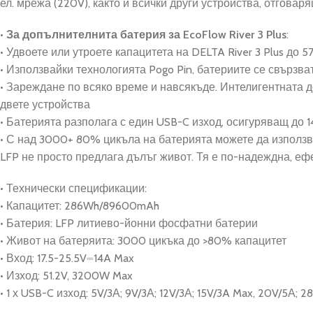
ел. мрежа (220V), както и всички други устройства, отговар
•
За допълнителнита батерия за EcoFlow River 3 Plus
:
• Удвоете или утроете капацитета на DELTA River 3 Plus до 
• Използвайки технологията Pogo Pin, батериите се свързв
• Зареждане по всяко време и навсякъде. Интелигентната 
двете устройства
• Батерията разполага с един USB-C изход, осигуряващ до
• С над 3000+ 80% цикъла на батерията можете да използва
LFP не просто предлага дълъг живот. Тя е по-надеждна, еф
• Технически спецификации:
• Капацитет: 286Wh/89600mAh
• Батерия: LFP литиево-йонни фосфатни батерии
• Живот на батеряита: 3000 цикъка до >80% капацитет
• Вход: 17.5-25.5V⎓14A Max
• Изход: 51.2V, 3200W Max
• 1 х USB-C изход: 5V/3А; 9V/3А; 12V/3А; 15V/3A Max, 20V/5А; 