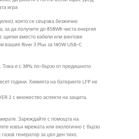
ата игра
елно), която се свързва безжично
а, за да получите до 858Wh чиста енергия
 с щипки вместо кабели или винтове
 вашия River 3 Plus за 140W USB-C
. Това е с 38% по-бързо от предишното
есет години. Химията на батериите LFP не
VER 2 с множество аспекти на защита,
намирате. Зареждайте с помощта на
тете извън мрежата или екологично с бързо
 газов генератор за цял ден тихо,