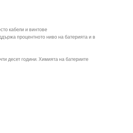
есто кабели и винтове
ддържа процентното ниво на батерията и в
чти десет години. Химията на батериите