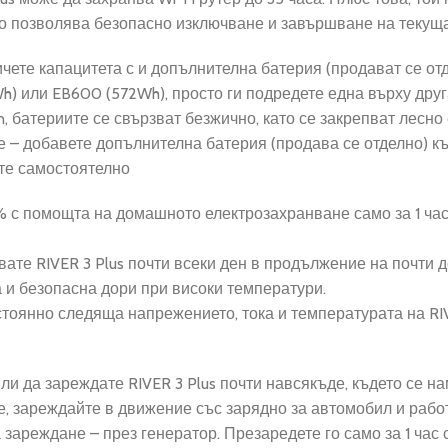
ето позволява безопасно изключване и завършване на текущ
чете капацитета с и допълнителна батерия (продават се отд
h) или EB600 (572Wh), просто ги подредете една върху друг
, батериите се свързват безжично, като се закрепват лесно
– добавете допълнителна батерия (продава се отделно) към
те самостоятелно
% с помощта на домашното електрозахранване само за 1 час
ате RIVER 3 Plus почти всеки ден в продължение на почти д
 и безопасна дори при високи температури.
стоянно следяща напрежението, тока и температурата на RI
ли да зареждате RIVER 3 Plus почти навсякъде, където се 
е, зареждайте в движение със зарядно за автомобил и рабо
зареждане – през генератор. Презаредете го само за 1 час с