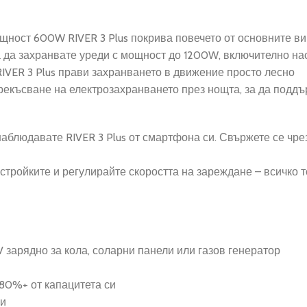
ощност 600W RIVER 3 Plus покрива повечето от основните ви
за да захранвате уреди с мощност до 1200W, включително н
, RIVER 3 Plus прави захранването в движение просто лесно
прекъсване на електрозахранването през нощта, за да поддъ
аблюдавате RIVER 3 Plus от смартфона си. Свържете се чрез 
тройките и регулирайте скоростта на зареждане – всичко т
V зарядно за кола, соларни панели или газов генератор
 80%+ от капацитета си
щи