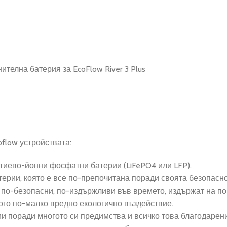
нителна батерия за EcoFlow River 3 Plus
flow устройствата:
итиево-йонни фосфатни батерии (LiFePO4 или LFP).
терии, която е все по-препочитана поради своята безопасно
 по-безопасни, по-издържливи във времето, издържат на пов
ого по-малко вредно екологично въздействие.
и поради многото си предимства и всичко това благодарени