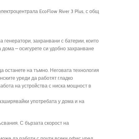
лектроцентрала EcoFlow River 3 Plus, с общ
 генератори, захранвани с батерии, които
а дома – осигурете си удобно захранване
а останете на тъмно.
Неговата технология
нските уреди да работят гладко
абота на устройства с ниска мощност в
азширявайки употребата у дома и на
свания. С бързата скорост на
може да работи с почти всеки офис уред,