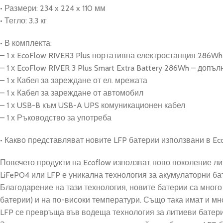
• Размери: 234 x 224 x 110 мм
• Тегло: 3.3 кг
• В комплекта:
– 1 х EcoFlow RIVER3 Plus портативна електростанция 286Wh
– 1 х EcoFlow RIVER 3 Plus Smart Extra Battery 286Wh – допъл
– 1 x Кабел за зареждане от ел. мрежата
– 1 x Кабел за зареждане от автомобил
– 1 х USB-B към USB-A UPS
комуникационен кабел
– 1 х Ръководство за употреба
• Какво представляват новите LFP батерии използвани в Eco
Повечето продукти на Ecoflow използват ново поколение л
LiFePO4 или LFP е уникална технология за акумулаторни ба
Благодарение на тази технология, новите батерии са много
батерии) и на по-високи температури. Също така имат и мн
LFP се превръща във водеща технология за литиеви батери