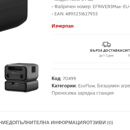
• Фабричен номер: EFRIVER3Max-E
• EAN: 4895251627955
Изчерпан
БЪРЗА ДОСТАВКА
СИГ
до 1-2 дни
1
Код:
70499
Категории:
EcoFlow
,
Безшумен агрег
Преносима зарядна станция
НИЕ
ДОПЪЛНИТЕЛНА ИНФОРМАЦИЯ
ОТЗИВИ (0)