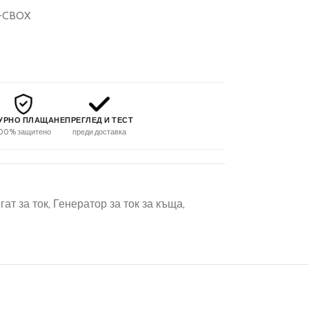
U-CBOX
УРНО ПЛАЩАНЕ
ПРЕГЛЕД И ТЕСТ
00% защитено
преди доставка
ат за ток
,
Генератор за ток за къща
,