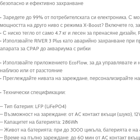
безопасно и ефективно захранване
• Заредете до 99% от потребителската си електроника. С м
мощността на друго ниво с режима X-Boost? Включете го, 
• С ниско тегло от само 4.7 кг и лесен за пренасяне дизайн
• Използвайте RIVER 3 Plus като аварийно захранване при 
апарата за CPAP до аквариума с рибки
• Използвайте приложението EcoFlow, за да управлявате и н
наблизо или от разстояние
• Преглеждайте нивата на зареждане, персонализирайте нас
• Технически спецификации:
– Тип батерия: LFP (LiFePO4)
– Възможност на зареждане: от AC контакт вкъщи (шуко), 12
– Капацитет на батерията: 286Wh
– Живот на батерията: при до 3000 цикъла, батерията е на
– Време на пълно зареждане: до 60 мин от AC контакт вкъ