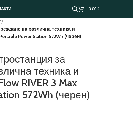
0.00
€
ТАКТИ
я
/
реждане на различна техника и
ortable Power Station 572Wh (черен)
тростанция за
злична техника и
Flow RIVER 3 Max
tation 572Wh (черен)