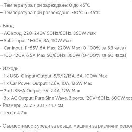
– Температура при зареждане: 0 до 45°C
– Температура при разреждане: -10°C to 45°C
• Вход:
– AC вход: 220-240V 50Hz/60Hz, 360W Max
– Solar Input: 11-30V, 8A, 110W Max
– Car Input: 11~55V, 8A Max, 220W Max (0-100% за 3.3 часа)
– 100~120V, 6.5A Max 50/60Hz, 380W (0-100% за 60 часа)
• Изходи:
– 1 x USB-C Input/Output: 5/9/12/15A, 5A, 100W Max
– 1 x Car Power Output: 12.6V, 10A, 126W Max
– 2 x USB-A Output: 5V, 2.4A, 12W Max
– 3 x AC Output: Pure Sine Wave, 3 ports, 120V~60Hz, 600W t
• Размери: 23.2 x 23.1 x 14.7 см
• Тегло: 4.7 кг
• Съвместимост: уреди за вкъщи, машини за различни ремон