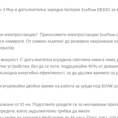
er 3 Plus и допълнителна зарядна батерия Ecoflow EB300 за е
и електростанции? Преносимите електростанции EcoFlow са
 се намирате. От семеен къмпинг до резервно захранване н
нератор
 мощност.
С допълнителна вградена светлина никога няма д
ни устройства, без да се поти, поддържайки 90% от домаки
ъзходна енергийна ефективност, за да удължи времето за р
осигурявайки двойно време на работа за уреди под 100W, р
чване от 10 ms. Подгответе уредите си за неочаквани прекъ
 уредите, които задължително трябва да имате
s може да захранва Wi-Fi рутер до 35 часа. Плюс това, той 