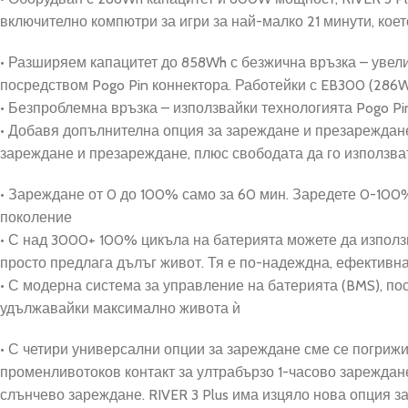
включително компютри за игри за най-малко 21 минути, ко
• Разширяем капацитет до 858Wh с безжична връзка – увели
посредством Pogo Pin коннектора. Работейки с EB300 (286W
• Безпроблемна връзка – използвайки технологията Pogo Pin
• Добавя допълнителна опция за зареждане и презареждане 
зареждане и презареждане, плюс свободата да го използва
• Зареждане от 0 до 100% само за 60 мин. Заредете 0-100
поколение
• С над 3000+ 100% цикъла на батерията можете да използв
просто предлага дълъг живот. Тя е по-надеждна, ефективна
• С модерна система за управление на батерията (BMS), по
удължавайки максимално живота ѝ
• С четири универсални опции за зареждане сме се погрижи
променливотоков контакт за ултрабързо 1-часово зареждан
слънчево зареждане. RIVER 3 Plus има изцяло нова опция за 