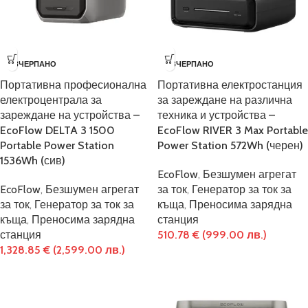
ИЗЧЕРПАНО
ИЗЧЕРПАНО
Портативна професионална
Портативна електростанция
електроцентрала за
за зареждане на различна
зареждане на устройства –
техника и устройства –
EcoFlow DELTA 3 1500
EcoFlow RIVER 3 Max Portable
Portable Power Station
Power Station 572Wh (черен)
1536Wh (сив)
EcoFlow
,
Безшумен агрегат
EcoFlow
,
Безшумен агрегат
за ток
,
Генератор за ток за
за ток
,
Генератор за ток за
къща
,
Преносима зарядна
къща
,
Преносима зарядна
станция
станция
510.78
€
(999.00 лв.)
1,328.85
€
(2,599.00 лв.)