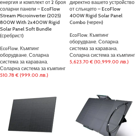
енергия и комплект от 2 броя
директно вашето устройство
соларни панели – EcoFlow
от слънцето – EcoFlow
Stream Microinverter (2025)
400W Rigid Solar Panel
800W With 2x400W Rigid
Combo (черен)
Solar Panel Soft Bundle
EcoFlow
,
Къмпинг
(сребрист)
оборудване
,
Соларна
EcoFlow
,
Къмпинг
система за каравана
,
оборудване
,
Соларна
Соларна система за къмпинг
система за каравана
,
5,623.70
€
(10,999.00 лв.)
Соларна система за къмпинг
510.78
€
(999.00 лв.)