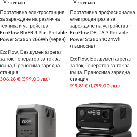
ИЗЧЕРПАНО
ИЗЧЕРПАНО
Портативна електростанция
Портативна професионална
за зареждане на различна
електроцентрала за
техника и устройства –
зареждане на устройства –
EcoFlow RIVER 3 Plus Portable
EcoFlow DELTA 3 Portable
Power Station 286Wh (черен)
Power Station 1024Wh
(тъмносив)
EcoFlow
,
Безшумен агрегат
за ток
,
Генератор за ток за
EcoFlow
,
Безшумен агрегат
къща
,
Преносима зарядна
за ток
,
Генератор за ток за
станция
къща
,
Преносима зарядна
306.26
€
(599.00 лв.)
станция
919.81
€
(1,799.00 лв.)