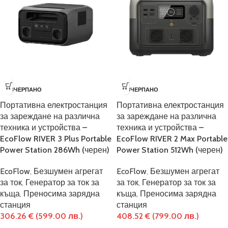
ИЗЧЕРПАНО
ИЗЧЕРПАНО
Портативна електростанция
Портативна електростанция
за зареждане на различна
за зареждане на различна
техника и устройства –
техника и устройства –
EcoFlow RIVER 3 Plus Portable
EcoFlow RIVER 2 Max Portable
Power Station 286Wh (черен)
Power Station 512Wh (черен)
EcoFlow
,
Безшумен агрегат
EcoFlow
,
Безшумен агрегат
за ток
,
Генератор за ток за
за ток
,
Генератор за ток за
къща
,
Преносима зарядна
къща
,
Преносима зарядна
станция
станция
306.26
€
(599.00 лв.)
408.52
€
(799.00 лв.)