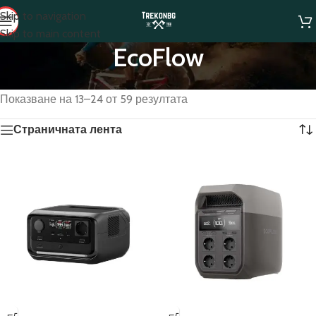
Skip to navigation
Skip to main content
EcoFlow
Начало
/
EcoFlow
/
Страница 2
Показване на 13–24 от 59 резултата
Страничната лента