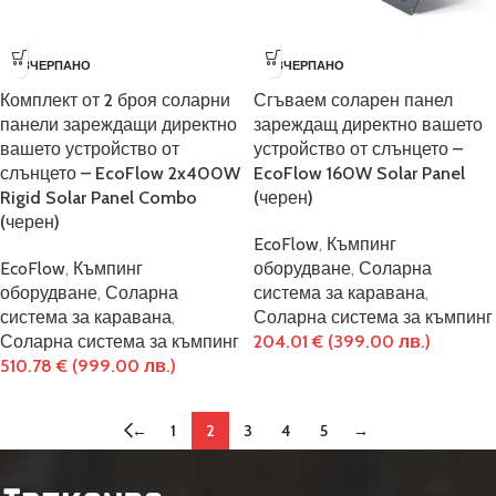
ИЗЧЕРПАНО
ИЗЧЕРПАНО
Комплект от 2 броя соларни
Сгъваем соларен панел
панели зареждащи директно
зареждащ директно вашето
вашето устройство от
устройство от слънцето –
слънцето – EcoFlow 2x400W
EcoFlow 160W Solar Panel
Rigid Solar Panel Combo
(черен)
(черен)
EcoFlow
,
Къмпинг
EcoFlow
,
Къмпинг
оборудване
,
Соларна
оборудване
,
Соларна
система за каравана
,
система за каравана
,
Соларна система за къмпинг
Соларна система за къмпинг
204.01
€
(399.00 лв.)
510.78
€
(999.00 лв.)
←
1
2
3
4
5
→