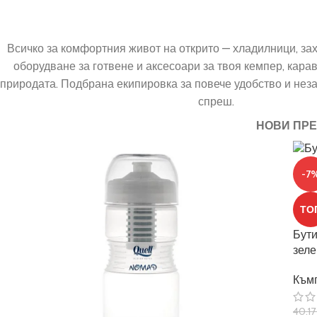
Всичко за комфортния живот на открито — хладилници, за
оборудване за готвене и аксесоари за твоя кемпер, кара
природата. Подбрана екипировка за повече удобство и неза
спреш.
НОВИ ПР
-7
ТО
Бути
зеле
Към
40.1