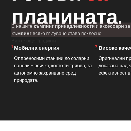
планината.
С нашите
къмпинг принадлежности
и
аксесоари за
къмпинг
всяко пътуване става по-лесно.
Вижте още
Продукти
1.
2.
Мобилна енергия
Високо каче
От преносими станции до соларни
Оригинални пр
панели – всичко, което ти трябва, за
доказана наде
автономно захранване сред
ефективност в
природата.