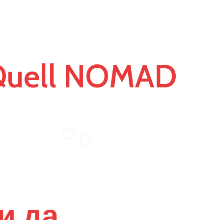
ж какво прави
Quell NOMAD
различна
и да