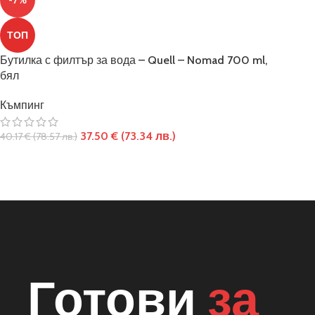
-7%
ТОП
Бутилка с филтър за вода – Quell – Nomad 700 ml,
бял
Къмпинг
37.50
€
(73.34 лв.)
40.17
€
(78.57 лв.)
Готови
за