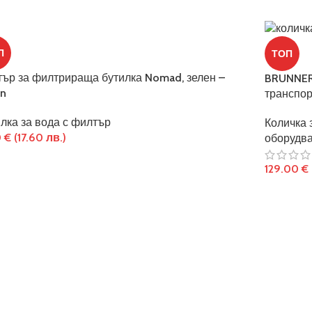
П
ТОП
ър за филтрираща бутилка Nomad, зелен –
BRUNNER
en
транспор
лка за вода с филтър
Количка 
0
€
(17.60 лв.)
оборудв
129.00
€