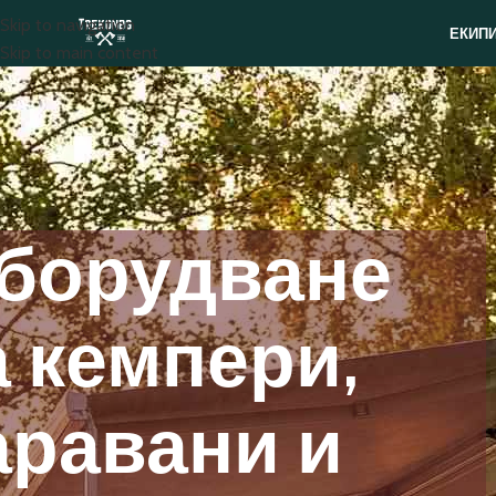
Skip to navigation
ЕКИП
Skip to main content
борудване
а кемпери,
аравани и