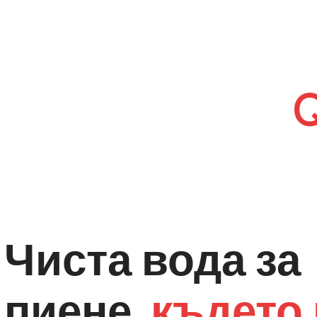
Ви
Чиста вода за
пиене,
където 