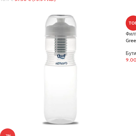
ТО
Филт
Gre
Бути
9.0