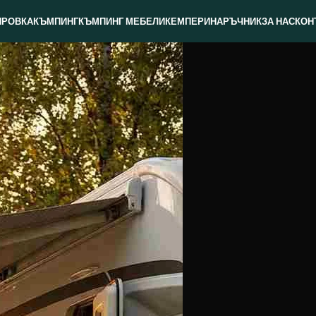
ИРОВКА
КЪМПИНГ
КЪМПИНГ МЕБЕЛИ
КЕМПЕРИ
НАРЪЧНИК
ЗА НАС
КОН