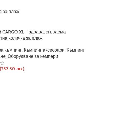
 CARGO XL – здрава, сгъваема
тна количка за плаж
за къмпинг
,
Къмпинг аксесоари
,
Къмпинг
ане
,
Оборудване за кемпери
(252.30 лв.)