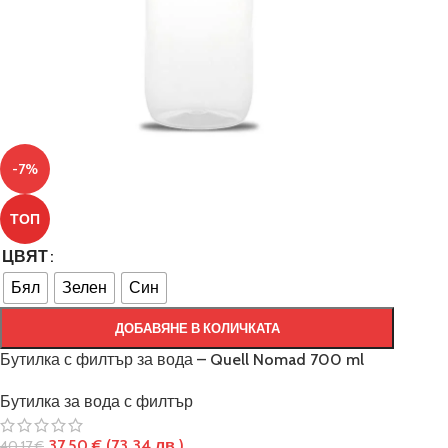
-7%
ТОП
ЦВЯТ
Бял
Зелен
Син
ДОБАВЯНЕ В КОЛИЧКАТА
Бутилка с филтър за вода – Quell Nomad 700 ml
Бутилка за вода с филтър
37.50
€
(73.34 лв.)
40.17
€