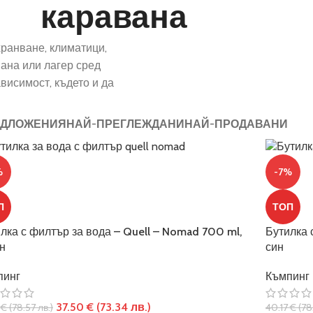
каравана
хранване, климатици,
вана или лагер сред
висимост, където и да
ЕДЛОЖЕНИЯ
НАЙ-ПРЕГЛЕЖДАНИ
НАЙ-ПРОДАВАНИ
%
-7%
П
ТОП
лка с филтър за вода – Quell – Nomad 700 ml,
Бутилка 
н
син
пинг
Къмпинг
37.50
€
(73.34 лв.)
7
€
(78.57 лв.)
40.17
€
(78