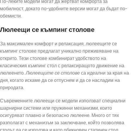
По-леките модели могат да жертват комфорта за
мобилност, докато по-удобните версии могат да бъдат по-
обемисти.
Люлеещи се къмпинг столове
За максимален комфорт и релаксация, люлеещите се
къмпинг столове предлагат уникално преживяване на
открито. Тези столове комбинират удобството на
класическия къмпинг стол с релаксиращото движение на
люлеенето.
Люлеещите се столове
са идеални за края на
дня, когато искаме да се отпуснем и да се насладим на
природата.
Съвременните люлеещи се модели използват специални
шарнирни системи или пружинни механизми, които
осигуряват плавно и безопасно люлеене. Много от тях
разполагат с механизъм за заключване, който позволява
столът да се използва и като обикновен статичен стол.