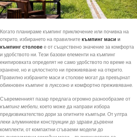
Когато планираме къмпинг приключение или почивка на
открито, избирането на правилните
къмпинг маси
и
къмпинг столове
е от съществено значение за комфорта
и удобството ни. Тези базови елементи на къмпинг
екипировката определят не само удобството по време на
хранене, но и цялостното ни преживяване на открито.
Правилно избраните маси и столове могат да превърнат
обикновен къмпинг в луксозно и комфортно преживяване.
Съвременният пазар предлага огромно разнообразие от
къмпинг мебели
, което може да направи избора
предизвикателство дори за опитните къмпъри. От ултра
леки алуминиеви конструкции до здрави дървени
комплекти, от компактни сгъваеми модели до