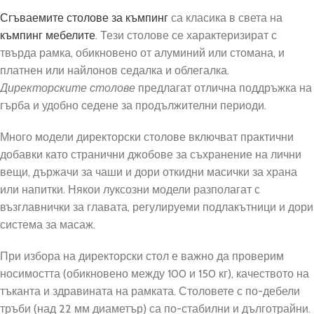
Сгъваемите столове за къмпинг
са класика в света на
къмпинг мебелите
. Тези столове се характеризират с
твърда рамка, обикновено от алуминий или стомана, и
платнен или найлонов седалка и облегалка.
Директорските столове
предлагат отлична поддръжка на
гърба и удобно седене за продължителни периоди.
Много модели директорски столове включват практични
добавки като странични джобове за съхранение на лични
вещи, държачи за чаши и дори откидни масички за храна
или напитки. Някои луксозни модели разполагат с
възглавнички за главата, регулируеми подлакътници и дори
система за масаж.
При избора на директорски стол е важно да проверим
носимостта (обикновено между 100 и 150 кг), качеството на
тъканта и здравината на рамката. Столовете с по-дебели
тръби (над 22 мм диаметър) са по-стабилни и дълготрайни.