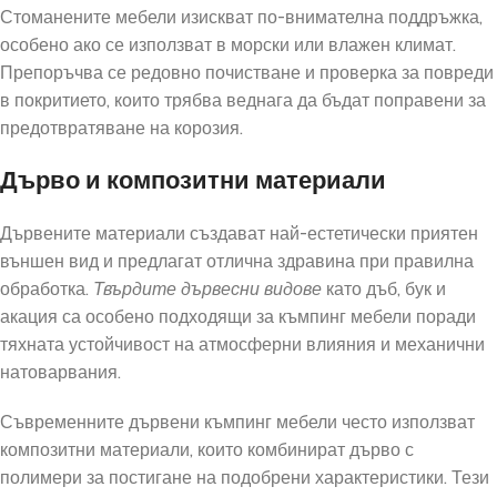
Стоманените мебели изискват по-внимателна поддръжка,
особено ако се използват в морски или влажен климат.
Препоръчва се редовно почистване и проверка за повреди
в покритието, които трябва веднага да бъдат поправени за
предотвратяване на корозия.
Дърво и композитни материали
Дървените материали създават най-естетически приятен
външен вид и предлагат отлична здравина при правилна
обработка.
Твърдите дървесни видове
като дъб, бук и
акация са особено подходящи за къмпинг мебели поради
тяхната устойчивост на атмосферни влияния и механични
натоварвания.
Съвременните дървени къмпинг мебели често използват
композитни материали, които комбинират дърво с
полимери за постигане на подобрени характеристики. Тези