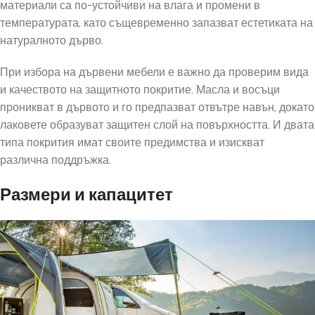
материали са по-устойчиви на влага и промени в
температурата, като същевременно запазват естетиката на
натуралното дърво.
При избора на дървени мебели е важно да проверим вида
и качеството на защитното покритие. Масла и восъци
проникват в дървото и го предпазват отвътре навън, докато
лаковете образуват защитен слой на повърхността. И двата
типа покрития имат своите предимства и изискват
различна поддръжка.
Размери и капацитет