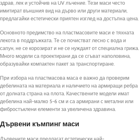
здрав, лек и устойчив на UV лъчение. Тези маси често
имитират външния вид на дърво или други материали,
предлагайки естетически приятен изглед на достъпна цена.
Основното предимство на пластмасовите маси е тяхната
лекота в поддръжката. Те се почистват лесно с вода и
сапун, не се корозират и не се нуждаят от специална грижа.
Много модели са проектирани да се сгъват наполовина,
образувайки компактен пакет за транспортиране.
При избора на пластмасова маса е важно да проверим
дебелината на материала и наличието на армиращи ребра
от долната страна на плота. Качествените модели имат
дебелина най-малко 5-6 см и са армирани с метални или
фибростъклени елементи за увеличена здравина.
Дървени къмпинг маси
Дървените маси предлагат естетически най-