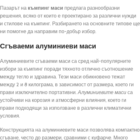
Пазарът на
къмпинг маси
предлага разнообразни
решения, всяко от които е проектирано за различни нужди
и стилове на къмпинг. Разбирането на основните типове ще
ни помогне да направим по-добър избор.
Сгъваеми алуминиеви маси
Алуминиевите сгъваеми маси са сред най-популярните
избори за къмпинг поради тяхното отлично съотношение
между тегло и здравина. Тези маси обикновено тежат
между 2 и 8 килограма, в зависимост от размера, което ги
прави изключително портативни.
Алуминиевите маси
са
устойчиви на корозия и атмосферни влияния, което ги
прави подходящи за използване в различни климатични
условия.
Конструкцията на алуминиевите маси позволява компактно
сгъване, често до размери, сравними с куфарче. Много