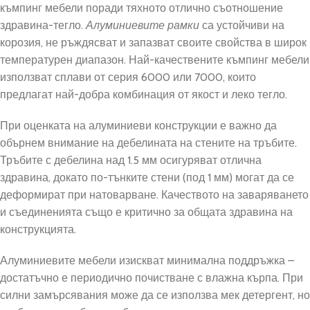
къмпинг мебели поради тяхното отлично съотношение
здравина-тегло.
Алуминиевите рамки
са устойчиви на
корозия, не ръждясват и запазват своите свойства в широк
температурен диапазон. Най-качествените къмпинг мебели
използват сплави от серия 6000 или 7000, които
предлагат най-добра комбинация от якост и леко тегло.
При оценката на алуминиеви конструкции е важно да
обърнем внимание на дебелината на стените на тръбите.
Тръбите с дебелина над 1.5 мм осигуряват отлична
здравина, докато по-тънките стени (под 1 мм) могат да се
деформират при натоварване. Качеството на заваряването
и съединенията също е критично за общата здравина на
конструкцията.
Алуминиевите мебели изискват минимална поддръжка –
достатъчно е периодично почистване с влажна кърпа. При
силни замърсявания може да се използва мек детергент, но