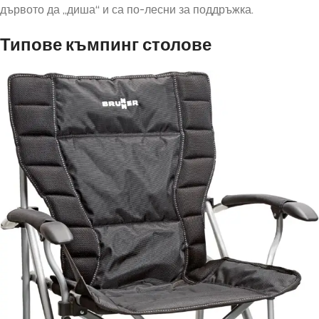
дървото да „диша“ и са по-лесни за поддръжка.
Типове къмпинг столове