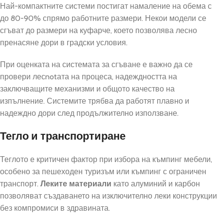
Най-компактните системи постигат намаление на обема с
до 80-90% спрямо работните размери. Некои модели се
сгъват до размери на куфарче, което позволява лесно
пренасяне дори в градски условия.
При оценката на системата за сгъване е важно да се
провери лесnotата на процеса, надеждността на
заключващите механизми и общото качество на
изпълнение. Системите трябва да работят плавно и
надеждно дори след продължително използване.
Тегло и транспортиране
Теглото е критичен фактор при избора на къмпинг мебели,
особено за пешеходен туризъм или къмпинг с ограничен
транспорт.
Леките материали
като алуминий и карбон
позволяват създаването на изключително леки конструкции
без компромиси в здравината.