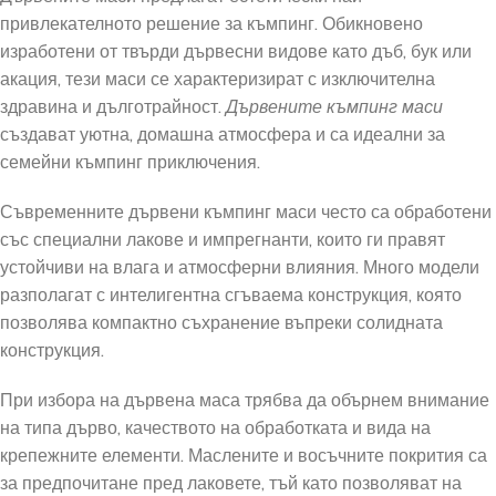
привлекателното решение за къмпинг. Обикновено
изработени от твърди дървесни видове като дъб, бук или
акация, тези маси се характеризират с изключителна
здравина и дълготрайност.
Дървените къмпинг маси
създават уютна, домашна атмосфера и са идеални за
семейни къмпинг приключения.
Съвременните дървени къмпинг маси често са обработени
със специални лакове и импрегнанти, които ги правят
устойчиви на влага и атмосферни влияния. Много модели
разполагат с интелигентна сгъваема конструкция, която
позволява компактно съхранение въпреки солидната
конструкция.
При избора на дървена маса трябва да обърнем внимание
на типа дърво, качеството на обработката и вида на
крепежните елементи. Маслените и восъчните покрития са
за предпочитане пред лаковете, тъй като позволяват на