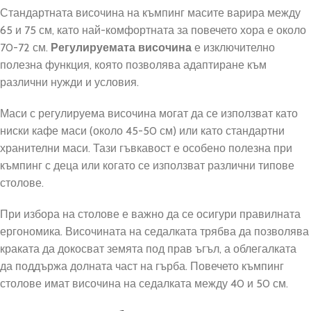
Стандартната височина на къмпинг масите варира между
65 и 75 см, като най-комфортната за повечето хора е около
70-72 см.
Регулируемата височина
е изключително
полезна функция, която позволява адаптиране към
различни нужди и условия.
Маси с регулируема височина могат да се използват като
ниски кафе маси (около 45-50 см) или като стандартни
хранителни маси. Тази гъвкавост е особено полезна при
къмпинг с деца или когато се използват различни типове
столове.
При избора на столове е важно да се осигури правилната
ергономика. Височината на седалката трябва да позволява
краката да докосват земята под прав ъгъл, а облегалката
да поддържа долната част на гърба. Повечето къмпинг
столове имат височина на седалката между 40 и 50 см.