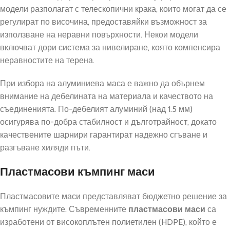
модели разполагат с телескопични крака, които могат да се
регулират по височина, предоставяйки възможност за
използване на неравни повърхности. Некои модели
включват дори система за нивелиране, която компенсира
неравностите на терена.
При избора на алуминиева маса е важно да обърнем
внимание на дебелината на материала и качеството на
съединенията. По-дебелият алуминий (над 1.5 мм)
осигурява по-добра стабилност и дълготрайност, докато
качествените шарнири гарантират надежно сгъване и
разгъване хиляди пъти.
Пластмасови къмпинг маси
Пластмасовите маси представляват бюджетно решение за
къмпинг нуждите. Съвременните
пластмасови маси
са
изработени от високоплътен полиетилен (HDPE), който е