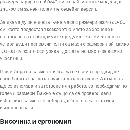
размери
варират от 60×40 см за най-малките модели до
240×80 см за най-големите семейни версии.
За двама души е достатъчна маса с размери около 80×60
см, която предоставя комфортно място за хранене и
поставяне на необходимите предмети. За семейство от
четири души препоръчителни са маси с размери най-малко
120×80 см, които осигуряват достатъчно място за всички
участници.
При избора на размер трябва да се вземат предвид не
само броят хора, но и начинът на използване. Ако масата
ще се използва и за готвене или работа, са необходими по-
големи размери. Важно е също да се провери дали
избраният размер се побира удобно в палатката или
къмпинг зоната.
Височина и ергономия