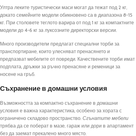
Ултра леките туристически маси могат да тежат под 2 кг,
докато семейните модели обикновено са в диапазона 8-15
кг. При столовете теглото варира от под 1 кг за компактните
модели до 4-6 кг за луксозните директорски версии.
Много производители предлагат специални торби за
транспортиране, които улесняват пренасянето и
предпазват мебелите от повреди. Качествените торби имат
подплата, дръжки за ръчно пренасяне и ременици за
носене на гръб.
Съхранение в домашни условия
Възможността за компактно съхранение в домашни
условия е важна характеристика, особено за хората с
ограничено складово пространство.
Сгънатите мебели
трябва да се поберат в мазе, гараж или дори в апартамент
без да заемат прекалено много място.