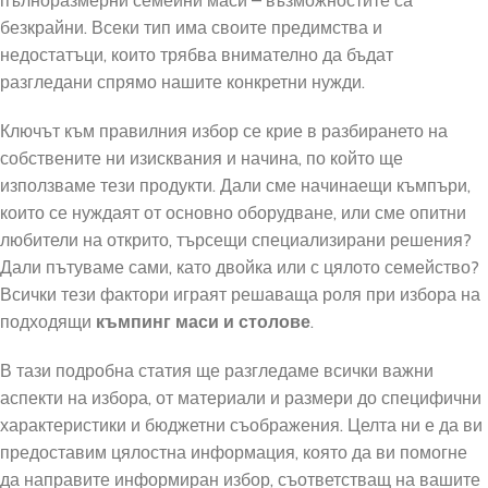
пълноразмерни семейни маси – възможностите са
безкрайни. Всеки тип има своите предимства и
недостатъци, които трябва внимателно да бъдат
разгледани спрямо нашите конкретни нужди.
Ключът към правилния избор се крие в разбирането на
собствените ни изисквания и начина, по който ще
използваме тези продукти. Дали сме начинаещи къмпъри,
които се нуждаят от основно оборудване, или сме опитни
любители на открито, търсещи специализирани решения?
Дали пътуваме сами, като двойка или с цялото семейство?
Всички тези фактори играят решаваща роля при избора на
подходящи
къмпинг маси и столове
.
В тази подробна статия ще разгледаме всички важни
аспекти на избора, от материали и размери до специфични
характеристики и бюджетни съображения. Целта ни е да ви
предоставим цялостна информация, която да ви помогне
да направите информиран избор, съответстващ на вашите