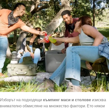
Изборът на подходящи
къмпинг маси и столове
изисква
внимателно обмисляне на множество фактори. Ето някои