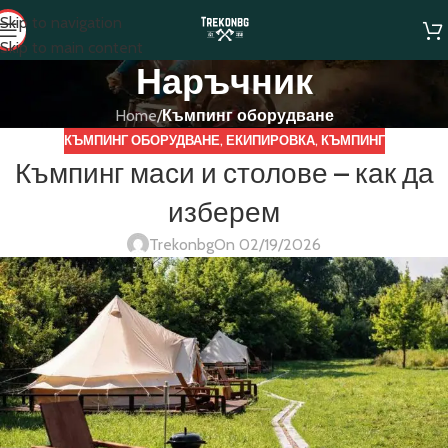
Skip to navigation
Skip to main content
Наръчник
Home
/
Къмпинг оборудване
КЪМПИНГ ОБОРУДВАНЕ
,
ЕКИПИРОВКА
,
КЪМПИНГ
Къмпинг маси и столове – как да
изберем
Trekonbg
On 02/19/2026