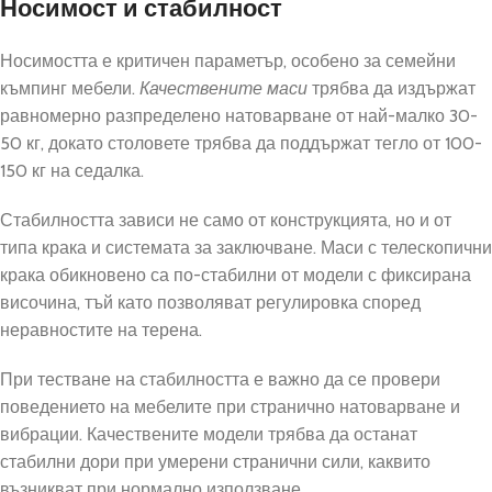
Носимост и стабилност
Носимостта е критичен параметър, особено за семейни
къмпинг мебели.
Качествените маси
трябва да издържат
равномерно разпределено натоварване от най-малко 30-
50 кг, докато столовете трябва да поддържат тегло от 100-
150 кг на седалка.
Стабилността зависи не само от конструкцията, но и от
типа крака и системата за заключване. Маси с телескопични
крака обикновено са по-стабилни от модели с фиксирана
височина, тъй като позволяват регулировка според
неравностите на терена.
При тестване на стабилността е важно да се провери
поведението на мебелите при странично натоварване и
вибрации. Качествените модели трябва да останат
стабилни дори при умерени странични сили, каквито
възникват при нормално използване.