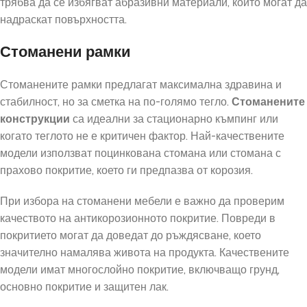
трябва да се избягват абразивни материали, които могат да
надраскат повърхността.
Стоманени рамки
Стоманените рамки предлагат максимална здравина и
стабилност, но за сметка на по-голямо тегло.
Стоманените
конструкции
са идеални за стационарно къмпинг или
когато теглото не е критичен фактор. Най-качествените
модели използват поцинкована стомана или стомана с
прахово покритие, което ги предпазва от корозия.
При избора на стоманени мебели е важно да проверим
качеството на антикорозионното покритие. Повреди в
покритието могат да доведат до ръждясване, което
значително намалява живота на продукта. Качествените
модели имат многослойно покритие, включващо грунд,
основно покритие и защитен лак.