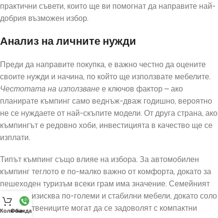
практични съвети, които ще ви помогнат да направите най-
добрия възможен избор.
Анализ на личните нужди
Преди да направите покупка, е важно честно да оцените
своите нужди и начина, по който ще използвате мебелите.
Честотата на използване
е ключов фактор – ако
планирате къмпинг само веднъж-дваж годишно, вероятно
не се нуждаете от най-скъпите модели. От друга страна, ако
къмпингът е редовно хоби, инвестицията в качество ще се
изплати.
Типът къмпинг също влияе на избора. За автомобилен
къмпинг теглото е по-малко важно от комфорта, докато за
пешеходен туризъм всеки грам има значение. Семейният
къмпинг изисква по-големи и стабилни мебели, докато соло
пътешествениците могат да се задоволят с компактни
Количка
Обаждане