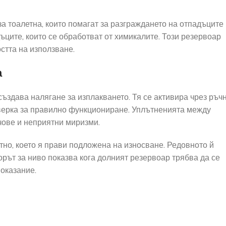
а тоалетна, които помагат за разграждането на отпадъците
ците, които се обработват от химикалите. Този резервоар
стта на използване.
а
създава налягане за изплакването. Тя се активира чрез ръч
верка за правилно функциониране. Уплътненията между
чове и неприятни миризми.
но, което я прави подложена на износване. Редовното й
рът за ниво показва кога долният резервоар трябва да се
оказание.