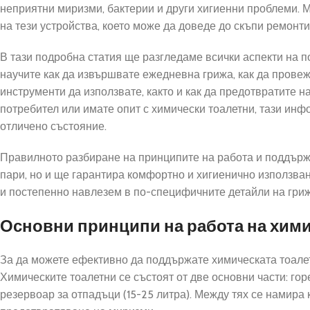
неприятни миризми, бактерии и други хигиенни проблеми.
на тези устройства, което може да доведе до скъпи ремонт
В тази подробна статия ще разгледаме всички аспекти на 
научите как да извършвате ежедневна грижа, как да прове
инструменти да използвате, както и как да предотвратите 
потребител или имате опит с химически тоалетни, тази ин
отличено състояние.
Правилното разбиране на принципите на работа и поддържа
пари, но и ще гарантира комфортно и хигиенично използва
и постепенно навлезем в по-специфичните детайли на грижа
Основни принципи на работа на хими
За да можете ефективно да поддържате химическата тоалет
Химическите тоалетни се състоят от две основни части: гор
резервоар за отпадъци (15-25 литра). Между тях се намира 