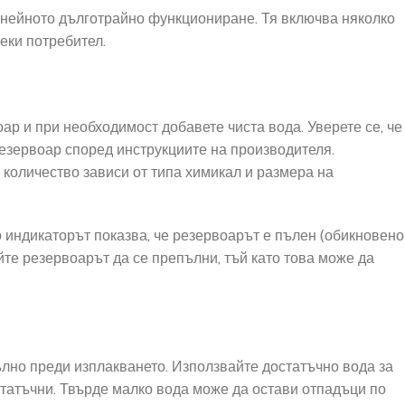
 нейното дълготрайно функциониране. Тя включва няколко
секи потребител.
ар и при необходимост добавете чиста вода. Уверете се, че
езервоар според инструкциите на производителя.
 количество зависи от типа химикал и размера на
 индикаторът показва, че резервоарът е пълен (обикновено
йте резервоарът да се препълни, тъй като това може да
ълно преди изплакването. Използвайте достатъчно вода за
статъчни. Твърде малко вода може да остави отпадъци по