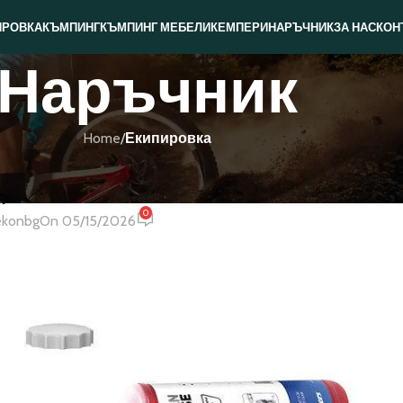
ИРОВКА
КЪМПИНГ
КЪМПИНГ МЕБЕЛИ
КЕМПЕРИ
НАРЪЧНИК
ЗА НАС
КОН
Наръчник
Home
/
Екипировка
И
,
КЪМПИНГ
,
КЪМПИНГ ОБОРУДВАНЕ
ържа химическа тоалетна
0
ekonbg
On 05/15/2026