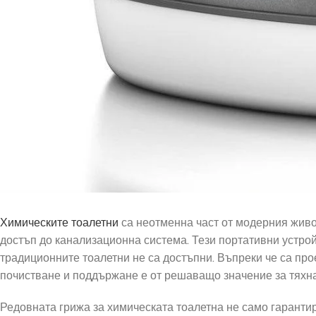
Химическите тоалетни
са неотменна част от модерния живот
достъп до канализационна система. Тези портативни устрой
традиционните тоалетни не са достъпни. Въпреки че са про
почистване и поддържане е от решаващо значение за тяхна
Редовната грижа за химическата тоалетна не само гаранти