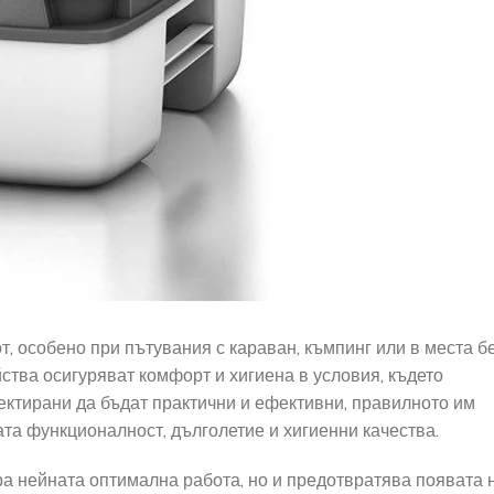
, особено при пътувания с караван, къмпинг или в места б
ства осигуряват комфорт и хигиена в условия, където
ектирани да бъдат практични и ефективни, правилното им
та функционалност, дълголетие и хигиенни качества.
ра нейната оптимална работа, но и предотвратява появата 