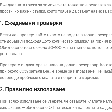
Ежедневната грижа за химическата тоалетна е основата за
прости, но важни стъпки, които трябва да станат навик за в
1. Ежедневни проверки
Всеки ден проверявайте нивото на водата в горния резерво
сте добавили подходящото количество химикал за горния р
Обикновено това е около 50-100 мл на пълнене, но точното
резервоара.
Проверете индикатора за ниво на долния резервоар. Когато
при около 80% запълване), е време за изпразване. Не чака
доведе до проблеми с клапата и неприятни миризми.
2. Правилно използване
При всяко използване се уверете, че отваряте клапата нап
изплакване – обикновено 2-3 натискания на помпата са до