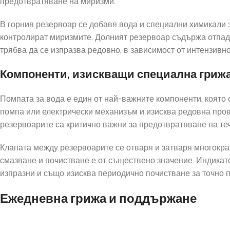
предотвратяване на миризми.
В горния резервоар се добавя вода и специални химикали з
контролират миризмите. Долният резервоар съдържа отпадъ
трябва да се изпразва редовно, в зависимост от интензивно
Компоненти, изискващи специална гриж
Помпата за вода е един от най-важните компоненти, която 
помпа или електрически механизъм и изисква редовна про
резервоарите са критично важни за предотвратяване на те
Клапата между резервоарите се отваря и затваря многократ
смазване и почистване е от съществено значение. Индикато
изпразни и също изисква периодично почистване за точно п
Ежедневна грижа и поддържане