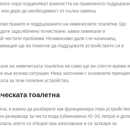
 Много хора подценяват важността на правилното поддържа
и или дори до необходимост от пълна замяна.
почистването и поддържането на химическите тоалетни. Ще
ждате задълбочено почистване, какви химикали и
най-честите проблеми. Независимо дали сте начинаещ
формация ще ви помогне да поддържате устройството си в
не на химическата тоалетна не само ще ви спести време и
не във всички ситуации. Нека започнем с основните принци
та за тези полезни устройства.
ческата тоалетна
на, е важно да разберете как функционира това устройство
ен резервоар за чиста вода (обикновено 10-20 литра) и дол
клапа, която се отваря при използване и се затваря за