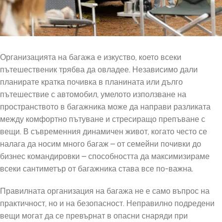
Организацията на багажа е изкуство, което всеки
пътешественик трябва да овладее. Независимо дали
планирате кратка почивка в планината или дълго
пътешествие с автомобил, умелото използване на
пространството в багажника може да направи разликата
между комфортно пътуване и стресиращо препъване с
вещи. В съвременния динамичен живот, когато често се
налага да носим много багаж – от семейни почивки до
бизнес командировки – способността да максимизираме
всеки сантиметър от багажника става все по-важна.
Правилната организация на багажа не е само въпрос на
практичност, но и на безопасност. Неправилно подредени
вещи могат да се превърнат в опасни снаряди при