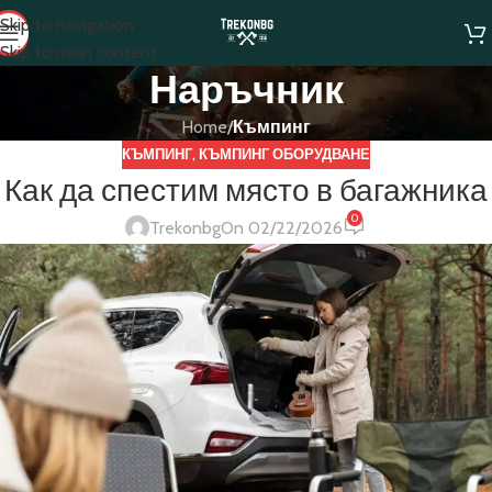
Skip to navigation
Skip to main content
Наръчник
Home
/
Къмпинг
КЪМПИНГ
,
КЪМПИНГ ОБОРУДВАНЕ
Как да спестим място в багажника
0
Trekonbg
On 02/22/2026