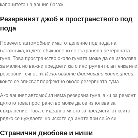
капацитета на вашия багаж.
Резервният джоб и пространството под
пода
Повечето автомобили имат отделение под пода на
багажника, където обикновено се съхранява резервната
гума. Това пространство около гумата може да се използва
за малки, но важни предмети като инструменти, аптечка или
резервни течности.
Използвайте формовани контейнери
,
които се вписват перфектно около резервната гума.
Ако вашият автомобил няма резервна гума, а kit за ремонт,
цялото това пространство може да се използва за
съхранение. Това е идеално място за предмети, от които
рядко се нуждаете, но искате да имате при себе си.
Странични джобове и ниши