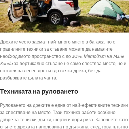
Дрехите често заемат най-много място в багажа, но с
правилните техники за сгъване можете да намалите
необходимото пространство с до 30%.
Методът на Marie
Kondo
за вертикално сгъване не само спестява място, но и
позволява лесен достъп до всяка дреха, без да
разбърквате цялата чанта.
Техниката на руловането
Руловането на дрехите е една от най-ефективните техники
за спестяване на място. Тази техника работи особено
добре за тениски, дънки, шорти и дори риза. Започнете като
сгънете дрехата наполовина по дължина, след това плътно