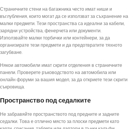
Страничните стени на багажника често имат ниши и
въглубления, които могат да се използват за съхранение на
малки предмети. Тези пространства са идеални за кабели,
зарядни устройства, фенерчета или документи.
Използвайте малки торбички или контейнери, за да
организирате тези предмети и да предотвратите тяхното
загубване.
Някои автомобили имат скрити отделения в страничните
панели. Проверете ръководството на автомобила или
онлайн форуми за вашия модел, за да откриете тези скрити
съкровища.
Пространство под седалките
Не забравяйте пространството под предните и задните
седалки. Това е отлично място за плоски предмети като
карти, списания, таблети или лаптопи в тънки калъфи.