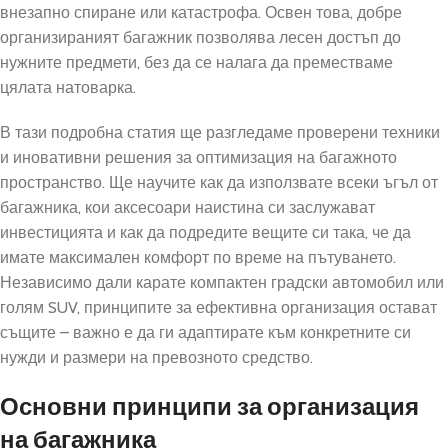
внезапно спиране или катастрофа. Освен това, добре
организираният багажник позволява лесен достъп до
нужните предмети, без да се налага да преместваме
цялата натоварка.
В тази подробна статия ще разгледаме проверени техники
и иновативни решения за оптимизация на багажното
пространство. Ще научите как да използвате всеки ъгъл от
багажника, кои аксесоари наистина си заслужават
инвестицията и как да подредите вещите си така, че да
имате максимален комфорт по време на пътуването.
Независимо дали карате компактен градски автомобил или
голям SUV, принципите за ефективна организация остават
същите – важно е да ги адаптирате към конкретните си
нужди и размери на превозното средство.
Основни принципи за организация
на багажника