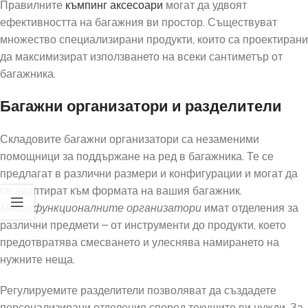
Правилните
къмпинг аксесоари
могат да удвоят
ефективността на багажния ви простор. Съществуват
множество специализирани продукти, които са проектирани
да максимизират използването на всеки сантиметър от
багажника.
Багажни организатори и разделители
Складовите багажни организатори са незаменими
помощници за поддържане на ред в багажника. Те се
предлагат в различни размери и конфигурации и могат да
се адаптират към формата на вашия багажник.
Многофункционалните организатори
имат отделения за
различни предмети – от инструменти до продукти, което
предотвратява смесването и улеснява намирането на
нужните неща.
Регулируемите разделители позволяват да създадете
персонализирани отделения според текущите ви нужди. За