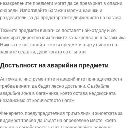
незакрепените предмети могат да се превърнат в опасни
снаряди. Използвайте багажни мрежи, каишки и
разделители, за да предотвратите движението на багажа.
Тежките предмети винаги се поставят най-отдолу и се
фиксират директно към точките за закрепване в багажника.
Никога не поставяйте тежки предмети върху нивото на
задните седалки, дори когато са сгънати.
Достъпност на аварийни предмети
Аптечката, инструментите и аварийните принадлежности
трябва винаги да бъдат лесно достъпни.
Създайте
аварийна зона
в багажника, която остава недокосната
независимо от количеството багаж.
Фенерчето, предупредителния триъгълник и жилетката за
видимост трябва да бъдат на определено място, което
всички в семейството знаят. Проверявайте редовно