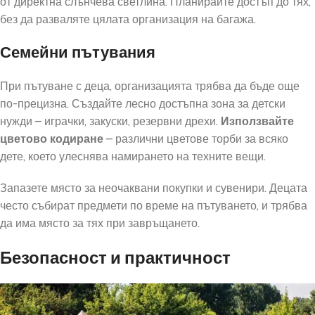
от директна слънчева светлина. Планирайте достъп до тях,
без да разваляте цялата организация на багажа.
Семейни пътувания
При пътуване с деца, организацията трябва да бъде още
по-прецизна. Създайте лесно достъпна зона за детски
нужди – играчки, закуски, резервни дрехи.
Използвайте
цветово кодиране
– различни цветове торби за всяко
дете, което улеснява намирането на техните вещи.
Запазете място за неочаквани покупки и сувенири. Децата
често събират предмети по време на пътуването, и трябва
да има място за тях при завръщането.
Безопасност и практичност