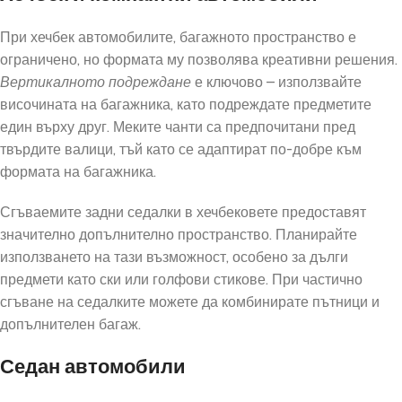
При хечбек автомобилите, багажното пространство е
ограничено, но формата му позволява креативни решения.
Вертикалното подреждане
е ключово – използвайте
височината на багажника, като подреждате предметите
един върху друг. Меките чанти са предпочитани пред
твърдите валици, тъй като се адаптират по-добре към
формата на багажника.
Сгъваемите задни седалки в хечбековете предоставят
значително допълнително пространство. Планирайте
използването на тази възможност, особено за дълги
предмети като ски или голфови стикове. При частично
сгъване на седалките можете да комбинирате пътници и
допълнителен багаж.
Седан автомобили