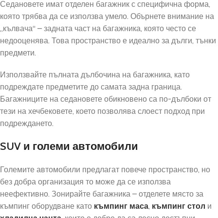
Седановете имат отделен багажник с специфична форма,
която трябва да се използва умело. Обърнете внимание на
„кълвача“ – задната част на багажника, която често се
недооценява. Това пространство е идеално за дълги, тънки
предмети.
Използвайте пълната дълбочина на багажника, като
подреждате предметите до самата задна граница.
Багажниците на седановете обикновено са по-дълбоки от
тези на хечбековете, което позволява слоест подход при
подреждането.
SUV и големи автомобили
Големите автомобили предлагат повече пространство, но
без добра организация то може да се използва
неефективно. Зонирайте багажника – отделете място за
къмпинг оборудване като
къмпинг маса
,
къмпинг стол
и