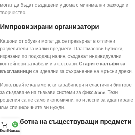
могат да бъдат създадени у дома с минимални разходи и
творчество.
Импровизирани организатори
Кашони от обувки могат да се превърнат в отлични
разделители за малки предмети. Пластмасови бутилки,
изрязани по подходящ начин, създават индивидуални
контейнери за кабели и аксесоари.
Старите калъфи за
възглавници
са идеални за съхранение на мръсни дрехи.
Използвайте каламенски карабинери и еластични бинтове
за създаване на гъвкави системи за фиксиrane. Тези
решения са не само икономични, но и лесни за адаптиране
към специфичните ви нужди.
Преработка на съществуващи предмети
Количка
Обаждане