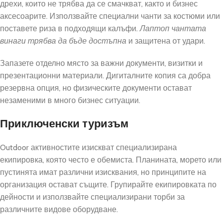
дрехи, които не трябва да се смачкват, както и бизнес
аксесоарите. Използвайте специални чанти за костюми или
поставете риза в подходящи калъфи.
Лаптоп чантата
винаги трябва да бъде достъпна
и защитена от удари.
Запазете отделно място за важни документи, визитки и
презентационни материали. Дигиталните копия са добра
резервна опция, но физическите документи остават
незаменими в много бизнес ситуации.
Приключенски туризъм
Outdoor активностите изискват специализирана
екипировка, която често е обемиста. Планината, морето или
пустинята имат различни изисквания, но принципите на
организация остават същите. Групирайте екипировката по
дейности и използвайте специализирани торби за
различните видове оборудване.