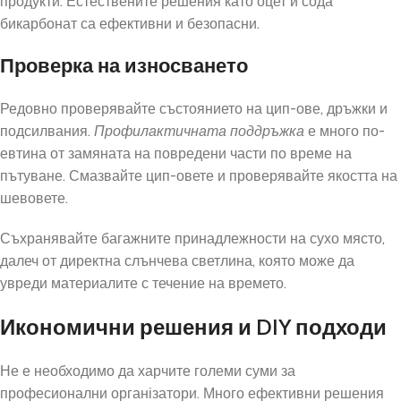
продукти. Естествените решения като оцет и сода
бикарбонат са ефективни и безопасни.
Проверка на износването
Редовно проверявайте състоянието на цип-ове, дръжки и
подсилвания.
Профилактичната поддръжка
е много по-
евтина от замяната на повредени части по време на
пътуване. Смазвайте цип-овете и проверявайте якостта на
шевовете.
Съхранявайте багажните принадлежности на сухо място,
далеч от директна слънчева светлина, която може да
увреди материалите с течение на времето.
Икономични решения и DIY подходи
Не е необходимо да харчите големи суми за
професионални організатори. Много ефективни решения