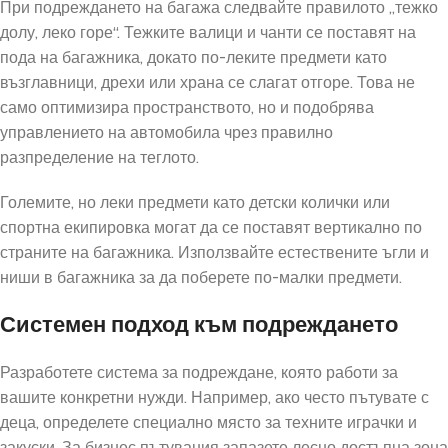
При подреждането на багажа следвайте правилото „тежко
долу, леко горе“. Тежките валици и чанти се поставят на
пода на багажника, докато по-леките предмети като
възглавници, дрехи или храна се слагат отгоре. Това не
само оптимизира пространството, но и подобрява
управлението на автомобила чрез правилно
разпределение на теглото.
Големите, но леки предмети като детски колички или
спортна екипировка могат да се поставят вертикално по
страните на багажника. Използвайте естествените ъгли и
ниши в багажника за да поберете по-малки предмети.
Системен подход към подреждането
Разработете система за подреждане, която работи за
вашите конкретни нужди. Например, ако често пътувате с
деца, определете специално място за техните играчки и
закуски. За бизнес пътувания запазете лесно достъпна зона