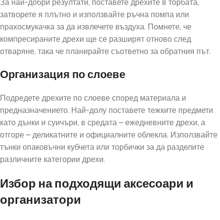
За най-добри резултати, поставете дрехите в торбата,
затворете я плътно и използвайте ръчна помпа или
прахосмукачка за да извлечете въздуха. Помнете, че
компресираните дрехи ще се разширят отново след
отваряне, така че планирайте съответно за обратния път.
Организация по слоеве
Подредете дрехите по слоеве според материала и
предназначението. Най-долу поставете тежките предмети
като дънки и суичъри, в средата – ежедневните дрехи, а
отгоре – деликатните и официалните облекла. Използвайте
тънки опаковъчни кубчета или торбички за да разделите
различните категории дрехи.
Избор на подходящи аксесоари и
организатори