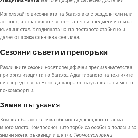
хладилна чанта
, които е добре да са лесно достъпни.
Използвайте височината на багажника с разделители или
лостове, а страничните зони – за тесни предмети и сгънат
къмпинг стол. Хладилната чанта поставете стабилно и
далеч от пряка слънчева светлина.
Сезонни съвети и препоръки
Различните сезони носят специфични предизвикателства
при организацията на багажа. Адаптирането на техниките
ви според сезона може да направи пътуванията ви много
по-комфортни.
Зимни пътувания
Зимният багаж включва обемисти дрехи, които заемат
много място. Компресионните торби са особено полезни за
зимни якета, ръкавици и шапки.
Термоизолирани