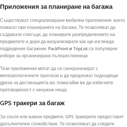
Приложения за планиране на багажа
Съществуват специализирани мобилни приложения, които
помагат при планирането на багажа. Те позволяват да
създавате списъци, да планирате разпределението на
предметите и дори да визуализирате как ще изглежда
подредения багажник.
PackPoint и TripList
са популярни
избори за организирани пътешественици.
Тези приложения могат да се синхронизират с
метеорологичните прогнози и да предложат подходящи
дрехи за дестинацията ви, помагайки ви да избегнете
претовареност с ненужни неща.
GPS тракери за багаж
За скъпи или важни предмети, GPS тракерите предоставят
допълнително спокойствие. Те позволяват да следите