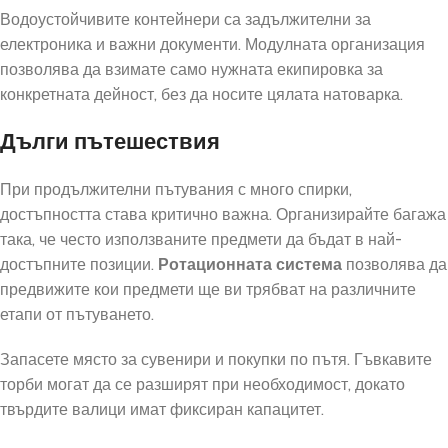
Водоустойчивите контейнери са задължителни за
електроника и важни документи. Модулната организация
позволява да взимате само нужната екипировка за
конкретната дейност, без да носите цялата натоварка.
Дълги пътешествия
При продължителни пътувания с много спирки,
достъпността става критично важна. Организирайте багажа
така, че често използваните предмети да бъдат в най-
достъпните позиции.
Ротационната система
позволява да
предвижите кои предмети ще ви трябват на различните
етапи от пътуването.
Запасете място за сувенири и покупки по пътя. Гъвкавите
торби могат да се разширят при необходимост, докато
твърдите валици имат фиксиран капацитет.