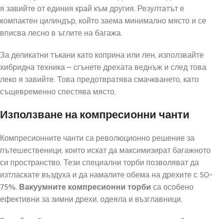
я завийте от единия край към другия. Резултатът е
компактен цилиндър, който заема минимално място и се
вписва лесно в ъглите на багажа.
За деликатни тъкани като коприна или лен, използвайте
хибридна техника – сгънете дрехата веднъж и след това
леко я завийте. Това предотвратява смачкването, като
същевременно спестява място.
Използване на компресионни чанти
Компресионните чанти са революционно решение за
пътешественици, които искат да максимизират багажното
си пространство. Тези специални торби позволяват да
изтласкате въздуха и да намалите обема на дрехите с 50-
75%.
Вакуумните компресионни торби
са особено
ефективни за зимни дрехи, одеяла и възглавници.