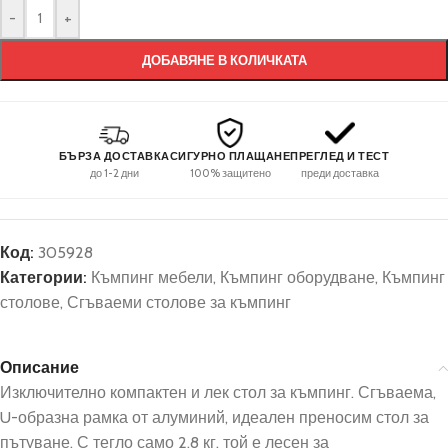
-
+
ДОБАВЯНЕ В КОЛИЧКАТА
БЪРЗА ДОСТАВКА
СИГУРНО ПЛАЩАНЕ
ПРЕГЛЕД И ТЕСТ
до 1-2 дни
100% защитено
преди доставка
Код:
305928
Категории:
Къмпинг мебели
,
Къмпинг оборудване
,
Къмпинг
столове
,
Сгъваеми столове за къмпинг
Описание
Изключително компактен и лек стол за къмпинг. Сгъваема,
U-образна рамка от алуминий, идеален преносим стол за
пътуване. С тегло само 2,8 кг, той е лесен за