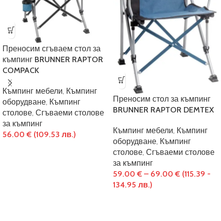
Преносим сгъваем стол за
къмпинг BRUNNER RAPTOR
COMPACK
Къмпинг мебели
,
Къмпинг
Преносим стол за къмпинг
оборудване
,
Къмпинг
BRUNNER RAPTOR DEMTEX
столове
,
Сгъваеми столове
за къмпинг
Къмпинг мебели
,
Къмпинг
56.00
€
(109.53 лв.)
оборудване
,
Къмпинг
столове
,
Сгъваеми столове
за къмпинг
59.00
€
–
69.00
€
(115.39 -
134.95 лв.)