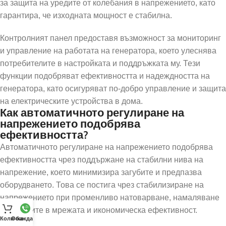
за защита на уредите от колебания в напрежението, като
гарантира, че изходната мощност е стабилна.
Контролният панел предоставя възможност за мониторинг
и управление на работата на генератора, което улеснява
потребителите в настройката и поддръжката му. Тези
функции подобряват ефективността и надеждността на
генератора, като осигуряват по-добро управление и защита
на електрическите устройства в дома.
Как автоматичното регулиране на
напрежението подобрява
ефективността?
Автоматичното регулиране на напрежението подобрява
ефективността чрез поддържане на стабилни нива на
напрежение, което минимизира загубите и предпазва
оборудването. Това се постига чрез стабилизиране на
напрежението при променливо натоварване, намаляване
на загубите в мрежата и икономическа ефективност.
Количка
Обаждане