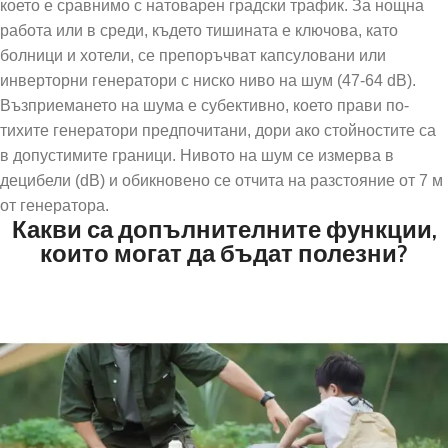
което е сравнимо с натоварен градски трафик. За нощна
работа или в среди, където тишината е ключова, като
болници и хотели, се препоръчват капсуловани или
инверторни генератори с ниско ниво на шум (47-64 dB).
Възприемането на шума е субективно, което прави по-
тихите генератори предпочитани, дори ако стойностите са
в допустимите граници. Нивото на шум се измерва в
децибели (dB) и обикновено се отчита на разстояние от 7 м
от генератора.
Какви са допълнителните функции,
които могат да бъдат полезни?