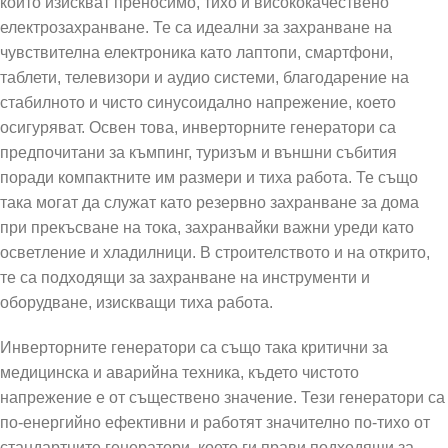
които изискват преносимо, тихо и висококачествено
електрозахранване. Те са идеални за захранване на
чувствителна електроника като лаптопи, смартфони,
таблети, телевизори и аудио системи, благодарение на
стабилното и чисто синусоидално напрежение, което
осигуряват. Освен това, инверторните генератори са
предпочитани за къмпинг, туризъм и външни събития
поради компактните им размери и тиха работа. Те също
така могат да служат като резервно захранване за дома
при прекъсване на тока, захранвайки важни уреди като
осветление и хладилници. В строителството и на открито,
те са подходящи за захранване на инструменти и
оборудване, изискващи тиха работа.
Инверторните генератори са също така критични за
медицинска и аварийна техника, където чистото
напрежение е от съществено значение. Тези генератори са
по-енергийно ефективни и работят значително по-тихо от
стандартните генератори, което ги прави подходящи за