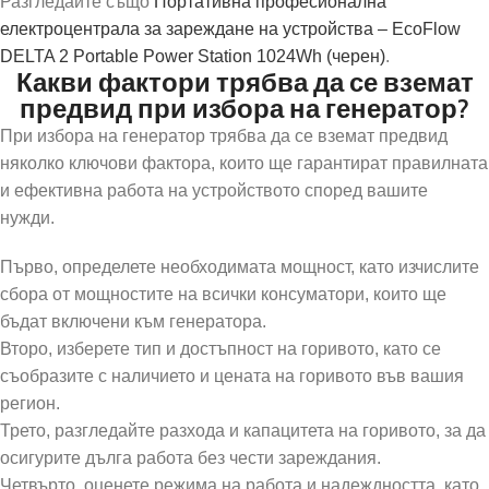
Разгледайте също
Портативна професионална
електроцентрала за зареждане на устройства – EcoFlow
DELTA 2 Portable Power Station 1024Wh (черен)
.
Какви фактори трябва да се вземат
предвид при избора на генератор?
При избора на генератор трябва да се вземат предвид
няколко ключови фактора, които ще гарантират правилната
и ефективна работа на устройството според вашите
нужди.
Първо, определете необходимата мощност, като изчислите
сбора от мощностите на всички консуматори, които ще
бъдат включени към генератора.
Второ, изберете тип и достъпност на горивото, като се
съобразите с наличието и цената на горивото във вашия
регион.
Трето, разгледайте разхода и капацитета на горивото, за да
осигурите дълга работа без чести зареждания.
Четвърто, оценете режима на работа и надеждността, като