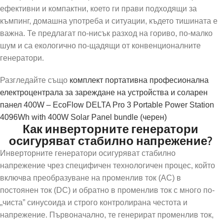
ефективни и компактни, което ги прави подходящи за
къмпинг, домашна употреба и ситуации, където тишината е
важна. Те предлагат по-нисък разход на гориво, по-малко
шум и са екологично по-щадящи от конвенционалните
генератори.
Разгледайте също
комплект портативна професионална
електроцентрала за зареждане на устройства и соларен
панел 400W – EcoFlow DELTA Pro 3 Portable Power Station
4096Wh with 400W Solar Panel bundle (черен)
Как инверторните генератори
осигуряват стабилно напрежение?
Инверторните генератори осигуряват стабилно
напрежение чрез специфичен технологичен процес, който
включва преобразуване на променлив ток (AC) в
постоянен ток (DC) и обратно в променлив ток с много по-
„чиста” синусоида и строго контролирана честота и
напрежение. Първоначално, те генерират променлив ток,