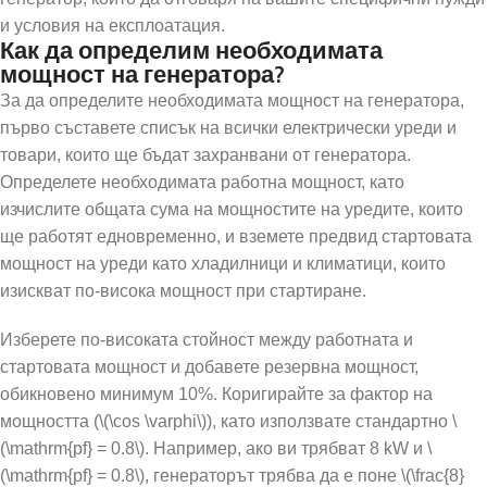
и условия на експлоатация.
Как да определим необходимата
мощност на генератора?
За да определите необходимата мощност на генератора,
първо съставете списък на всички електрически уреди и
товари, които ще бъдат захранвани от генератора.
Определете необходимата работна мощност, като
изчислите общата сума на мощностите на уредите, които
ще работят едновременно, и вземете предвид стартовата
мощност на уреди като хладилници и климатици, които
изискват по-висока мощност при стартиране.
Изберете по-високата стойност между работната и
стартовата мощност и добавете резервна мощност,
обикновено минимум 10%. Коригирайте за фактор на
мощността (\(\cos \varphi\)), като използвате стандартно \
(\mathrm{pf} = 0.8\). Например, ако ви трябват 8 kW и \
(\mathrm{pf} = 0.8\), генераторът трябва да е поне \(\frac{8}