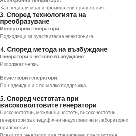
Асинхронни генератори:
За специализирани промишлени приложения.
3. Според технологията на
преобразуване
Инверторни генератори:
Подходящи за чувствителна електроника.
4. Според метода на възбуждане
Генератори с четково възбуждане:
Използват четки.
Безчеткови генератори:
По-надеждни и с по-малко поддръжка.
5. Според честотата при
високоволтовите генератори
Нискочестотни, междинни честоти, високочестотни
генератори за специфични индустриални и лабораторни
приложения.
Всеки тип генератор има специфични предимства в