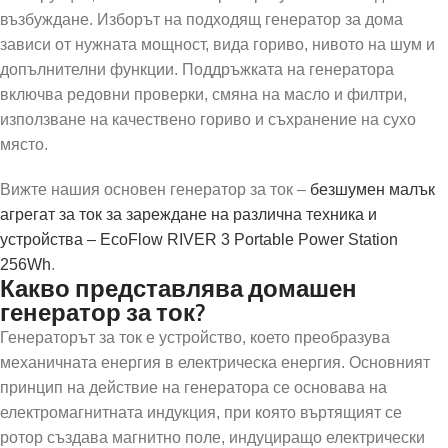
възбуждане. Изборът на подходящ генератор за дома
зависи от нужната мощност, вида гориво, нивото на шум и
допълнителни функции. Поддръжката на генератора
включва редовни проверки, смяна на масло и филтри,
използване на качествено гориво и съхранение на сухо
място.
Вижте нашия основен генератор за ток –
безшумен малък
агрегат за ток за зареждане на различна техника и
устройства – EcoFlow RIVER 3 Portable Power Station
256Wh
.
Какво представлява домашен
генератор за ток?
Генераторът за ток е устройство, което преобразува
механичната енергия в електрическа енергия. Основният
принцип на действие на генератора се основава на
електромагнитната индукция, при която въртящият се
ротор създава магнитно поле, индуциращо електрически