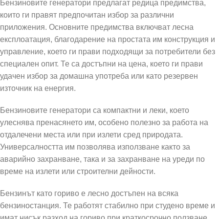
Бензиновите генератори предлагат редица предимства,
които ги правят предпочитан избор за различни
приложения. Основните предимства включват лесна
експлоатация, благодарение на простата им конструкция и
управление, което ги прави подходящи за потребители без
специален опит. Те са достъпни на цена, което ги прави
удачен избор за домашна употреба или като резервен
източник на енергия.
Бензиновите генератори са компактни и леки, което
улеснява пренасянето им, особено полезно за работа на
отдалечени места или при излети сред природата.
Универсалността им позволява използване както за
аварийно захранване, така и за захранване на уреди по
време на излети или строителни дейности.
Бензинът като гориво е лесно достъпен на всяка
бензиностанция. Те работят стабилно при студено време и
имат нисък разход на гориво при краткосрочно ползване.