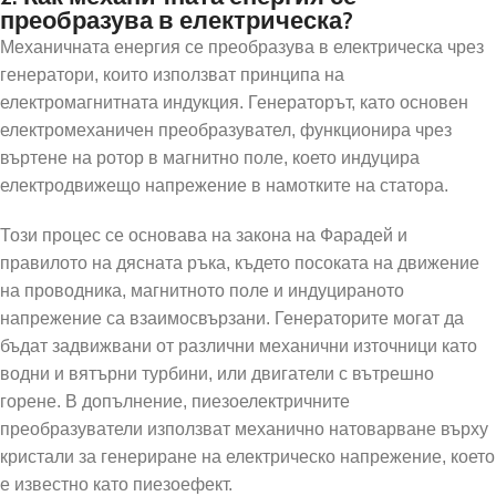
преобразува в електрическа?
Механичната енергия се преобразува в електрическа чрез
генератори, които използват принципа на
електромагнитната индукция. Генераторът, като основен
електромеханичен преобразувател, функционира чрез
въртене на ротор в магнитно поле, което индуцира
електродвижещо напрежение в намотките на статора.
Този процес се основава на закона на Фарадей и
правилото на дясната ръка, където посоката на движение
на проводника, магнитното поле и индуцираното
напрежение са взаимосвързани. Генераторите могат да
бъдат задвижвани от различни механични източници като
водни и вятърни турбини, или двигатели с вътрешно
горене. В допълнение, пиезоелектричните
преобразуватели използват механично натоварване върху
кристали за генериране на електрическо напрежение, което
е известно като пиезоефект.