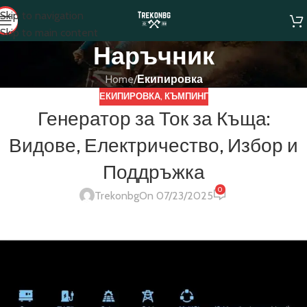
Skip to navigation
Skip to main content
Наръчник
Home
/
Екипировка
ЕКИПИРОВКА
,
КЪМПИНГ
Генератор за Ток за Къща:
Видове, Електричество, Избор и
Поддръжка
0
Trekonbg
On 07/23/2025