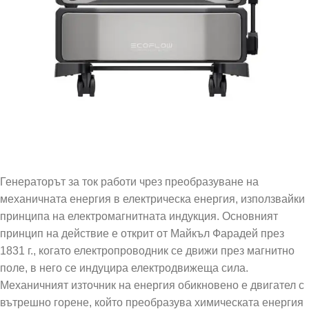
Генераторът за ток работи чрез преобразуване на
механичната енергия в електрическа енергия, използвайки
принципа на електромагнитната индукция. Основният
принцип на действие е открит от Майкъл Фарадей през
1831 г., когато електропроводник се движи през магнитно
поле, в него се индуцира електродвижеща сила.
Механичният източник на енергия обикновено е двигател с
вътрешно горене, който преобразува химическата енергия