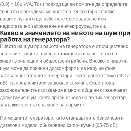
{0.8} = 10\) kVA. Този подход ще ви помогне да определите
точната необходима мощност на генератора спрямо
вашите нужди и ще избегнете претоварване или
недостатъчно захранване на електроуредите си.
Какво е значението на нивото на шум при
работа на генератора?
Нивото на шум при работа на генератора е от съществено
значение, защото влияе на комфорта и качеството на
живот в жилищни и обществени райони. Високото ниво на
шум може да причини дискомфорт и да наруши съня,
затова инверторните генератори, които работят тихо (48-57
dB), са предпочитани за дома и къмпинг. Освен това,
законодателните изисквания в много общини ограничават
допустимия шум, което прави избора на по-тих генератор
задължителен за спазване на нормите.
По-мощните генератори, като стандартните бензинови и
дизелови модели, обикновено са по-шумни (65-75 dB),