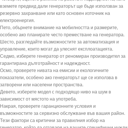
вземете предвид дали генераторът ще бъде използван за
резервно захранване или като основен източник на
електроенергия.
Пето, обърнете внимание на мобилността и размерите,
особено ако планирате често преместване на генератора.
Шесто, разгледайте възможностите за автоматизация и
управление, които могат да улеснят експлоатацията.
Седмо, изберете генератор от реномиран производител за
гарантирана дълготрайност и надеждност.
Осмо, проверете нивата на емисии и екологичните
показатели, особено ако генераторът ще се използва в
затворени или населени пространства.
Девето, изберете модел с подходящо ниво на шум в
зависимост от мястото на употреба.
Накрая, проверете гаранционните условия и
възможностите за сервизно обслужване във вашия район.
Тези фактори са критични за правилния избор на
генератор, който да отговаря на вашите специфични нужди