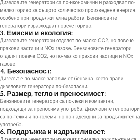
Дизеловите генератори са по-икономични и разходват по-
малко гориво за същото количество произведена енергия,
особено при продължителна работа. Бензиновите
генератори изразходват повече гориво.
3. Емисии и екология:
Дизеловите генератори отделят по-малко CO2, но повече
прахови частици и NOx газове. Бензиновите генератори
отделят повече CO2, но по-малко прахови частици и NOx
газове.
4. Безопасност:
Дизелът е по-малко запалим от бензина, което прави
дизеловите генератори по-безопасни.
5. Размер, тегло и преносимост:
Бензиновите генератори са по-леки и компактни,
подходящи за преносима употреба. Дизеловите генератори
са по-тежки и по-големи, но по-надеждни за продължителна
употреба.
6. Поддръжка и издръжливост:
Дизеловите генератори изискват по-малко поддръжка и са