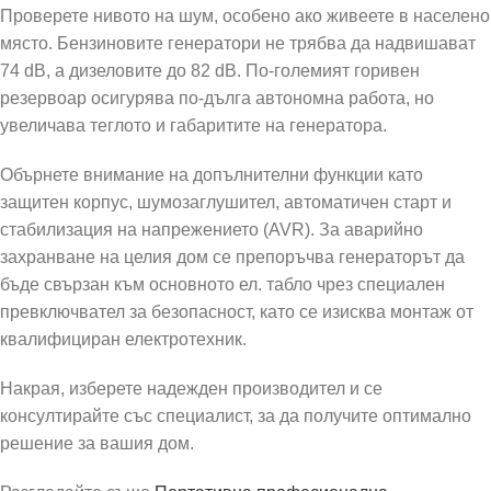
Проверете нивото на шум, особено ако живеете в населено
място. Бензиновите генератори не трябва да надвишават
74 dB, а дизеловите до 82 dB. По-големият горивен
резервоар осигурява по-дълга автономна работа, но
увеличава теглото и габаритите на генератора.
Обърнете внимание на допълнителни функции като
защитен корпус, шумозаглушител, автоматичен старт и
стабилизация на напрежението (AVR). За аварийно
захранване на целия дом се препоръчва генераторът да
бъде свързан към основното ел. табло чрез специален
превключвател за безопасност, като се изисква монтаж от
квалифициран електротехник.
Накрая, изберете надежден производител и се
консултирайте със специалист, за да получите оптимално
решение за вашия дом.