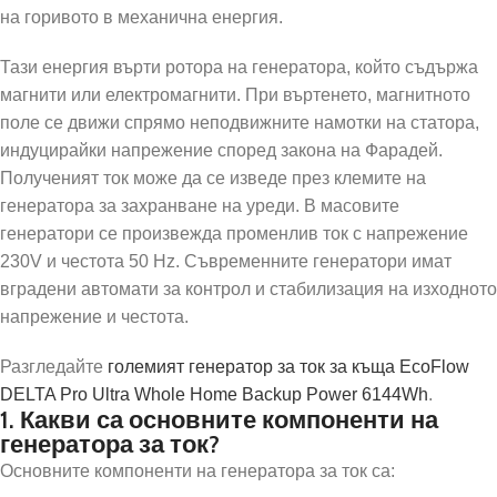
на горивото в механична енергия.
Тази енергия върти ротора на генератора, който съдържа
магнити или електромагнити. При въртенето, магнитното
поле се движи спрямо неподвижните намотки на статора,
индуцирайки напрежение според закона на Фарадей.
Полученият ток може да се изведе през клемите на
генератора за захранване на уреди. В масовите
генератори се произвежда променлив ток с напрежение
230V и честота 50 Hz. Съвременните генератори имат
вградени автомати за контрол и стабилизация на изходното
напрежение и честота.
Разгледайте
големият генератор за ток за къща EcoFlow
DELTA Pro Ultra Whole Home Backup Power 6144Wh
.
1. Какви са основните компоненти на
генератора за ток?
Основните компоненти на генератора за ток са: