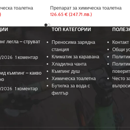
ческа тоалетна
Препарат за химическа тоалетна
)
126.65
€
(247.71 лв.)
ЦИИ
ТОП КАТЕГОРИИ
ПОЛЕЗ
нг легла – струват
Преносима зарядна
Контакт
станция
Общи у
Климатик за каравана
Политик
/2026
1 коментар
Хладилна чанта
Политик
Къмпинг душ
поверит
ид къмпинг – какво
Химическа тоалетна
Често з
но
Бутилка за вода с
въпрос
/2026
1 коментар
филтър