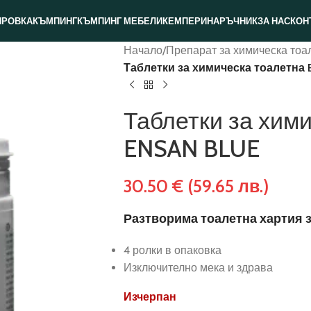
ИРОВКА
КЪМПИНГ
КЪМПИНГ МЕБЕЛИ
КЕМПЕРИ
НАРЪЧНИК
ЗА НАС
КОН
Начало
/
Препарат за химическа тоа
Таблетки за химическа тоалетна
Таблетки за хим
ENSAN BLUE
30.50
€
(59.65 лв.)
Разтворима тоалетна хартия 
4 ролки в опаковка
Изключително мека и здрава
Изчерпан