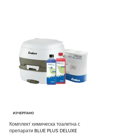
ИЗЧЕРПАНО
ИЗЧЕРПАНО
Комплект химическа тоалетна с
Концентрат за
препарати BLUE PLUS DELUXE
BLUE 5 л