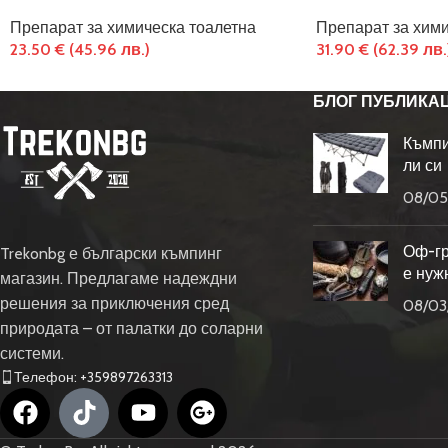
Препарат за химическа тоалетна
Препарат за хими
23.50
€
(45.96 лв.)
31.90
€
(62.39 лв.
БЛОГ ПУБЛИКА
Къмпи
ли си
08/05
Оф-гр
Trekonbg е български къмпинг
е нуж
магазин. Предлагаме надеждни
решения за приключения сред
08/03
природата – от палатки до соларни
системи.
Телефон: +359897263313