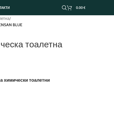
0.00
€
ТАКТИ
летна
/
 ENSAN BLUE
ическа тоалетна
за химически тоалетни