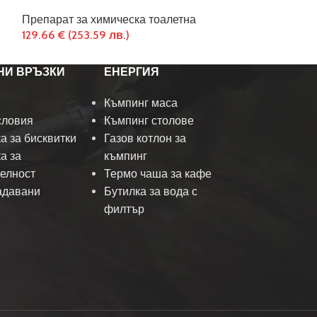
Препарат за химическа тоалетна
Препарат за х
129.66
€
(253.59 лв.)
19.90
€
(38.92 
НИ ВРЪЗКИ
ЕНЕРГИЯ
Къмпинг маса
словия
Къмпинг столове
а за бисквитки
Газов котлон за
а за
къмпинг
елност
Термо чаша за кафе
адавани
Бутилка за вода с
и
филтър