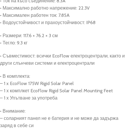
• Ток на късо съединение: 8.3A
• Максимално работно напрежение: 22.3V
• Максимален работен ток: 7.85A
• Водоустойчивост и прахоустойчивост: IP68
• Размери: 117.6 × 76.2 × 3 см
• Тегло: 9.3 кг
• Съвместимост: всички EcoFlow електроцентрали, както и
други слънчеви системи и електроцентрали
• В комплекта:
– 1 x EcoFlow 175W Rigid Solar Panel
– 1 х комплкет EcoFlow Rigid Solar Panel Mounting Feet
– 1 х Упътване за употреба
• Внимание:
– соларният панел не е батерия и не може да задържа
заряд в себе си