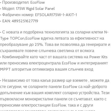
• Производител: EcoFlow
• Модел: 175W Rigid Solar Panel
• Фабричен номер: EFSOLAR175W-1-AKIT-1
• EAN: 4895251627719
• С новата и подобрена технологията за соларни клетки N-
Type TOPCon,EcoFlow вдигна летвата за ефективност на
преобразуване до 25%. Това ви позволява да генерирате и
съхранявате повече слънчева светлина от всякога
• Комбинирайте като част от вашата система на Power Kits
или преносима електроцентрала EcoFlow и интегрираният
MPPT алгоритъм оптимизира вашия слънчев вход
• Независимо от това какъв размер ще вземете , можете да
сте сигурни, че соларните панели EcoFlow са най-доброто
допълнение към вашия комплект соларно устройства. Тези
първокласни монокристални панели се съчетават, както с
преносими електростанции EcoFlow, така и с други