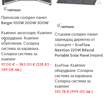
ИЗЧЕРПАНО
Преносим соларен панел
Berger 100W 200W 300W
ИЗЧЕРПАНО
Къмпинг аксесоари
,
Къмпинг
Сгъваем соларен панел
оборудване
,
Къмпинг
зареждащ директно от
осветление
,
Соларна
слънцето – EcoFlow
система за каравана
,
NextGen 220W Bifacial
Соларна система за
Portable Solar Panel (черен)
къмпинг
117.00
€
–
383.00
€
(228.83 -
EcoFlow
,
Къмпинг
749.08 лв.)
оборудване
,
Соларна
система за каравана
,
Соларна система за
къмпинг
510.78
€
(999.00 лв.)