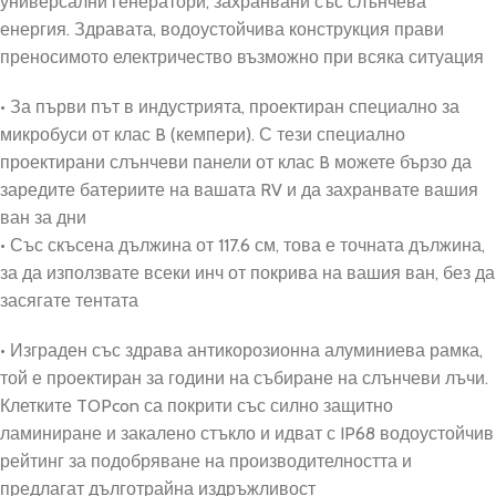
универсални генератори, захранвани със слънчева
енергия. Здравата, водоустойчива конструкция прави
преносимото електричество възможно при всяка ситуация
• За първи път в индустрията, проектиран специално за
микробуси от клас B (кемпери). С тези специално
проектирани слънчеви панели от клас B можете бързо да
заредите батериите на вашата RV и да захранвате вашия
ван за дни
• Със скъсена дължина от 117.6 см, това е точната дължина,
за да използвате всеки инч от покрива на вашия ван, без да
засягате тентата
• Изграден със здрава антикорозионна алуминиева рамка,
той е проектиран за години на събиране на слънчеви лъчи.
Клетките TOPcon са покрити със силно защитно
ламиниране и закалено стъкло и идват с IP68 водоустойчив
рейтинг за подобряване на производителността и
предлагат дълготрайна издръжливост