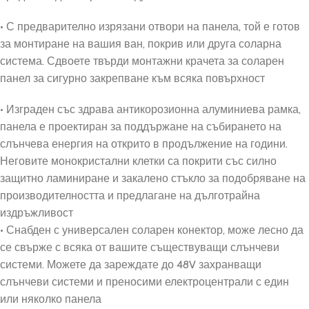
• С предварително изрязани отвори на панела, той е готов
за монтиране на вашия ван, покрив или друга соларна
система. Сдвоете твърди монтажни крачета за соларен
панел за сигурно закрепване към всяка повърхност
• Изграден със здрава антикорозионна алуминиева рамка,
панела е проектиран за поддържане на събирането на
слънчева енергия на открито в продължение на години.
Неговите монокристални клетки са покрити със силно
защитно ламиниране и закалено стъкло за подобряване на
производителността и предлагане на дълготрайна
издръжливост
• Снабден с универсален соларен конектор, може лесно да
се свърже с всяка от вашите съществуващи слънчеви
системи. Можете да зареждате до 48V захранващи
слънчеви системи и преносими електроцентрали с един
или няколко панела