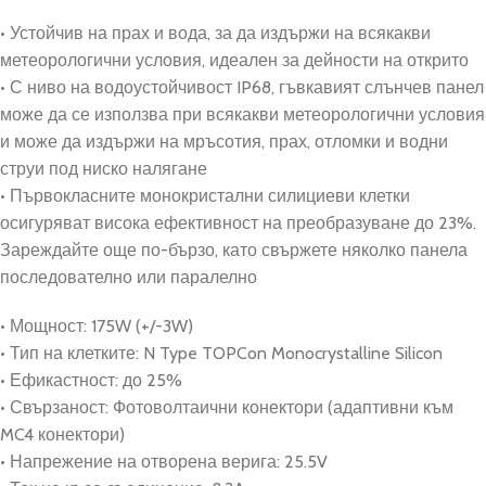
• Устойчив на прах и вода, за да издържи на всякакви
метеорологични условия, идеален за дейности на открито
• С ниво на водоустойчивост IP68, гъвкавият слънчев панел
може да се използва при всякакви метеорологични условия
и може да издържи на мръсотия, прах, отломки и водни
струи под ниско налягане
• Първокласните монокристални силициеви клетки
осигуряват висока ефективност на преобразуване до 23%.
Зареждайте още по-бързо, като свържете няколко панела
последователно или паралелно
• Мощност: 175W (+/-3W)
• Тип на клетките: N Type TOPCon Monocrystalline Silicon
• Ефикастност: до 25%
• Свързаност: Фотоволтаични конектори (адаптивни към
MC4 конектори)
• Напрежение на отворена верига: 25.5V