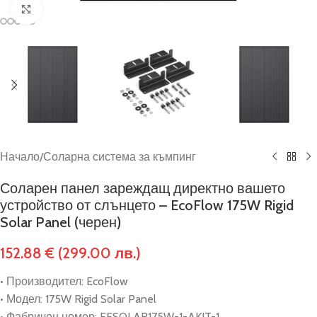
Click to enlarge
Начало
/
Соларна система за къмпинг
Соларен панел зареждащ директно вашето
устройство от слънцето – EcoFlow 175W Rigid
Solar Panel (черен)
152.88
€
(299.00 лв.)
• Производител: EcoFlow
• Модел: 175W Rigid Solar Panel
• Фабричен номер: EFSOLAR175W-1-AKIT-1