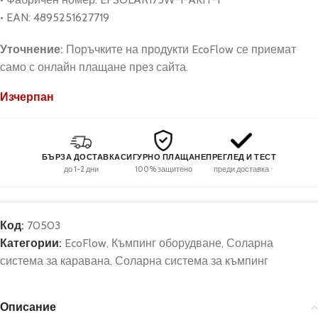
• EAN: 4895251627719
Уточнение:
Поръчките на продукти EcoFlow се приемат
само с онлайн плащане през сайта.
Изчерпан
БЪРЗА ДОСТАВКА
СИГУРНО ПЛАЩАНЕ
ПРЕГЛЕД И ТЕСТ
до 1-2 дни
100% защитено
преди доставка
Код:
70503
Категории:
EcoFlow
,
Къмпинг оборудване
,
Соларна
система за каравана
,
Соларна система за къмпинг
Описание