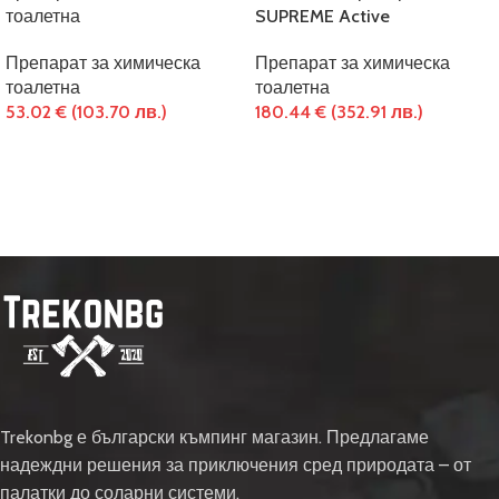
тоалетна
SUPREME Active
Препарат за химическа
Препарат за химическа
тоалетна
тоалетна
53.02
€
(103.70 лв.)
180.44
€
(352.91 лв.)
Trekonbg е български къмпинг магазин. Предлагаме
надеждни решения за приключения сред природата – от
палатки до соларни системи.