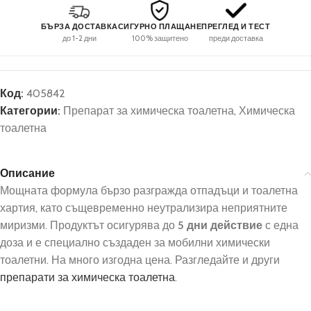
БЪРЗА ДОСТАВКА
СИГУРНО ПЛАЩАНЕ
ПРЕГЛЕД И ТЕСТ
до 1-2 дни
100% защитено
преди доставка
Код:
405842
Категории:
Препарат за химическа тоалетна
,
Химическа
тоалетна
Описание
Мощната формула бързо разгражда отпадъци и тоалетна
хартия, като същевременно неутрализира неприятните
миризми. Продуктът осигурява до
5 дни действие
с една
доза и е специално създаден за мобилни химически
тоалетни. На много изгодна цена. Разгледайте и други
препарати за химическа тоалетна
.