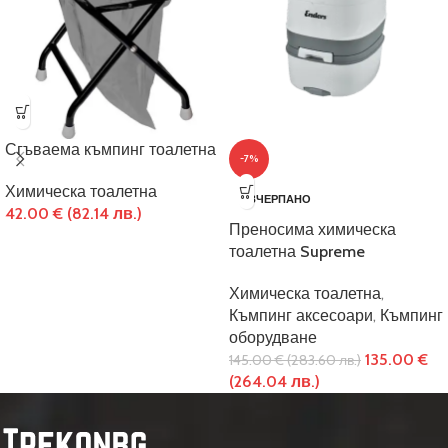
Сгъваема къмпинг тоалетна
-7%
Химическа тоалетна
ИЗЧЕРПАНО
42.00
€
(82.14 лв.)
Преносима химическа
тоалетна Supreme
Химическа тоалетна
,
Къмпинг аксесоари
,
Къмпинг
оборудване
135.00
€
145.00
€
(283.60 лв.)
(264.04 лв.)