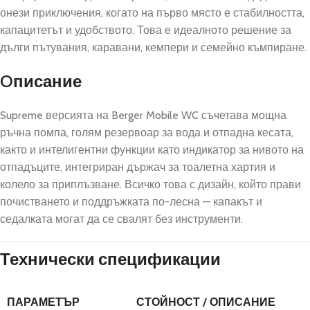
онези приключения, когато на първо място е стабилността,
капацитетът и удобството. Това е идеалното решение за
дълги пътувания, каравани, кемпери и семейно къмпиране.
Oписание
Supreme версията на Berger Mobile WC съчетава мощна
ръчна помпа, голям резервоар за вода и отпадна кесата,
както и интелигентни функции като индикатор за нивото на
отпадъците, интегриран държач за тоалетна хартия и
колело за приплъзване. Всичко това с дизайн, който прави
почистването и поддръжката по-лесна — капакът и
седалката могат да се свалят без инструменти.
Технически спецификации
ПАРАМЕТЪР
СТОЙНОСТ / ОПИСАНИЕ