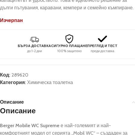
капацитетът и удобството. Това е идеалното решение за
дълги пътувания, каравани, кемпери и семейно къмпиране.
Изчерпан
БЪРЗА ДОСТАВКА
СИГУРНО ПЛАЩАНЕ
ПРЕГЛЕД И ТЕСТ
до 1-2 дни
100% защитено
преди доставка
Код:
289620
Категория:
Химическа тоалетна
Описание
Описание
Berger Mobile WC Supreme
е най-големият и най-
комфортният модел от серията „Mobil WC“ – създаден за