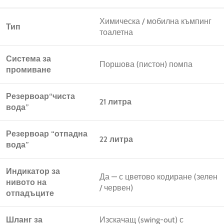
Химическа / мобилна къмпинг
Тип
тоалетна
Система за
Поршова (пистон) помпа
промиване
Резервоар“чиста
21 литра
вода”
Резервоар
“отпадна
22 литра
вода”
Индикатор за
Да — с цветово кодиране (зелен
нивото на
/ червен)
отпадъците
Шланг за
Изскачащ (swing-out) с