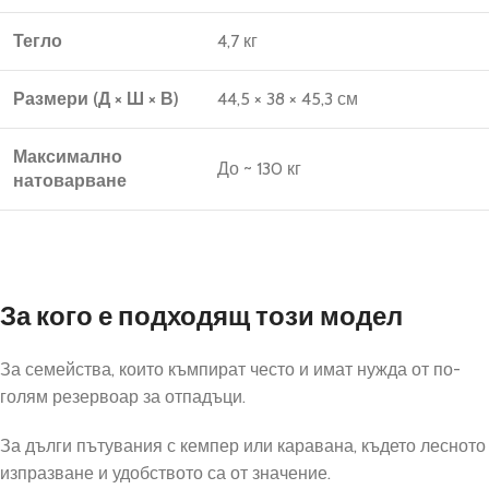
Тегло
4,7 кг
Размери (Д × Ш × В)
44,5 × 38 × 45,3 см
Максимално
До ~ 130 кг
натоварване
За кого е подходящ този модел
За семейства, които къмпират често и имат нужда от по-
голям резервоар за отпадъци.
За дълги пътувания с кемпер или каравана, където лесното
изпразване и удобството са от значение.