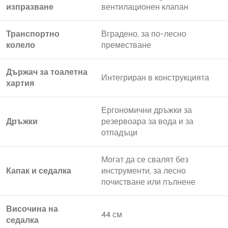
изпразване
вентилационен клапан
Транспортно
Вградено, за по-лесно
колело
преместване
Държач за тоалетна
Интегриран в конструкцията
хартия
Ергономични дръжки за
Дръжки
резервоара за вода и за
отпадъци
Могат да се свалят без
Капак и седалка
инструменти, за лесно
почистване или пълнене
Височина на
44 см
седалка