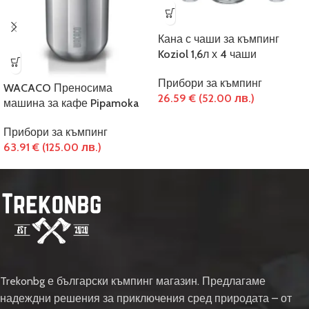
Кана с чаши за къмпинг
Koziol 1,6л х 4 чаши
Прибори за къмпинг
WACACO Преносима
26.59
€
(52.00 лв.)
машина за кафе Pipamoka
Прибори за къмпинг
63.91
€
(125.00 лв.)
Trekonbg е български къмпинг магазин. Предлагаме
надеждни решения за приключения сред природата – от