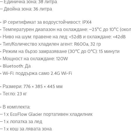
– Единична зона: 38 литра
– Двойна зона: 36 литра
• IP серитификат за водоустойчивост: IPX4
• Температурен диапазон на охлаждане: –25°C до 10°C (око
• Ниво на шум: правене на лед: <52dB и охлаждане: <42dB
• Тип/Количество хладилен агент: R600a, 32 гр
• Режим на бързо замразяване (30℃ до 0℃): 15 минути
• Мощност на охлаждане: 120W
• Bluetooth: Да
• Wi-Fi: поддържа само 2.4G Wi-Fi
• Размери: 776 × 385 × 445 мм
• Тегло: 23 кг
• В комплекта:
– 1 х EcoFlow Glacier портативен хладилник
– 1 x лопатка за лед
– 1 x кош за лявата зона