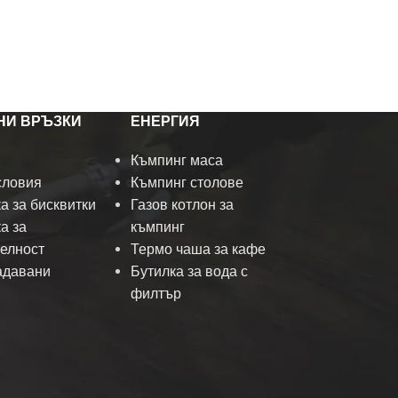
НИ ВРЪЗКИ
ЕНЕРГИЯ
Къмпинг маса
словия
Къмпинг столове
а за бисквитки
Газов котлон за
а за
къмпинг
елност
Термо чаша за кафе
адавани
Бутилка за вода с
и
филтър