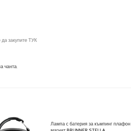
е да закупите ТУК
а чанта
.
Лампа с батерия за къмпинг плафон
магнит BRUNNER STELLA