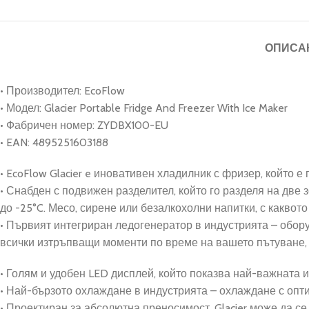
ОПИСА
• Производител: EcoFlow
• Модел: Glacier Portable Fridge And Freezer With Ice Maker
• Фабричен номер: ZYDBX100-EU
• EAN: 4895251603188
• EcoFlow Glacier e иновативен хладилник с фризер, който 
• Снабден с подвижен разделител, който го разделя на две 
до -25°C. Месо, сирене или безалкохолни напитки, с каквото 
• Първият интегриран ледогенератор в индустрията – оборуд
всички изтръпващи моменти по време на вашето пътуване, 
• Голям и удобен LED дисплей, който показва най-важната
• Най-бързото охлаждане в индустрията – охлаждане с оптима
• Проектиран за абсолютна преносимост, Glacier може да се