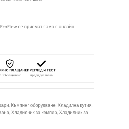
EcoFlow се приемат само с онлайн
УРНО ПЛАЩАНЕ
ПРЕГЛЕД И ТЕСТ
00% защитено
преди доставка
оари
,
Къмпинг оборудване
,
Хладилна кутия
,
вана
,
Хладилник за кемпер
,
Хладилник за