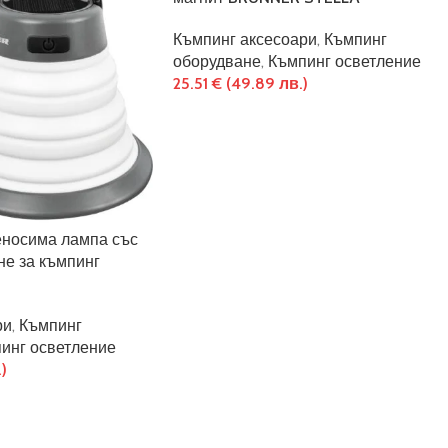
Къмпинг аксесоари
,
Къмпинг
оборудване
,
Къмпинг осветление
25.51
€
(49.89 лв.)
еносима лампа със
не за къмпинг
ри
,
Къмпинг
инг осветление
)