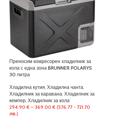
Преносим комресорен хладилник за
Ретро лампа ф
кола с една зона BRUNNER POLARYS
BERGER Hopuni
30 литра
Къмпинг аксес
Хладилна кутия
,
Хладилна чанта
,
оборудване
,
Къ
Хладилник за каравана
,
Хладилник за
36.00
€
(70.41 
кемпер
,
Хладилник за кола
294.90
€
–
369.00
€
(576.77 - 721.70
лв.)