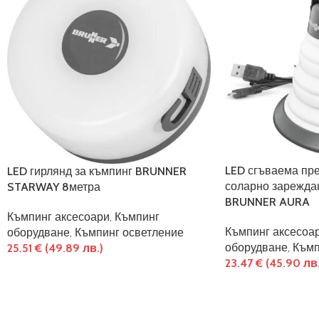
LED сгъваема пр
LED гирлянд за къмпинг BRUNNER
соларно зарежда
STARWAY 8метра
BRUNNER AURA
Къмпинг аксесоари
,
Къмпинг
Къмпинг аксесоа
оборудване
,
Къмпинг осветление
оборудване
,
Къмп
25.51
€
(49.89 лв.)
23.47
€
(45.90 лв.