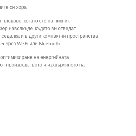
мите си хора
 плодове, когато сте на пикник
зер навсякъде, където ви отведат
а седалка и в други компактни пространства
r чрез Wi-Fi или Bluetooth
а оптимизиране на енергийната
от производството и изхвърлянето на