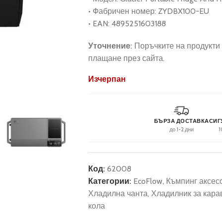
• Фабричен номер: ZYDBX100-EU
• EAN: 4895251603188
Уточнение:
Поръчките на продукти 
плащане през сайта.
Изчерпан
БЪРЗА ДОСТАВКА
СИГ
до 1-2 дни
1
Код:
62008
Категории:
EcoFlow
,
Къмпинг аксес
Хладилна чанта
,
Хладилник за кара
кола