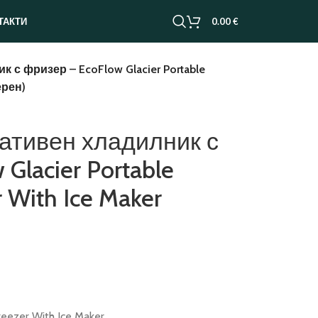
0.00
€
ТАКТИ
с фризер – EcoFlow Glacier Portable
ерен)
ативен хладилник с
Glacier Portable
r With Ice Maker
reezer With Ice Maker