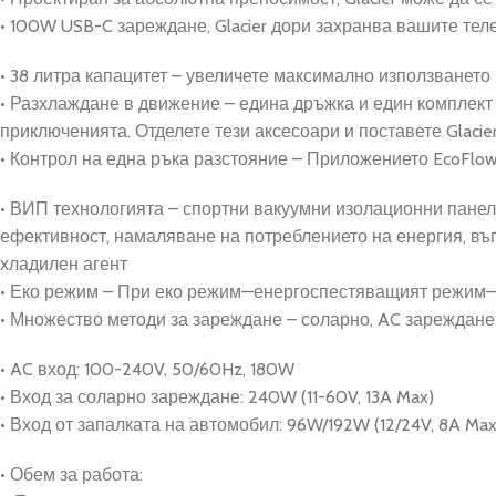
• 100W USB-C зареждане, Glacier дори захранва вашите теле
• 38 литра капацитет – увеличете максимално използването 
• Разхлаждане в движение – едина дръжка и един комплект 
приключенията. Отделете тези аксесоари и поставете Glaci
• Контрол на една ръка разстояние – Приложението EcoFlow 
• ВИП технологията – спортни вакуумни изолационни панел
ефективност, намаляване на потреблението на енергия, въг
хладилен агент
• Еко режим – При еко режим—енергоспестяващият режим—G
• Множество методи за зареждане – соларно, AC зареждан
• AC вход: 100-240V, 50/60Hz, 180W
• Вход за соларно зареждане: 240W (11-60V, 13A Max)
• Вход от запалката на автомобил: 96W/192W (12/24V, 8A Max
• Обем за работа: