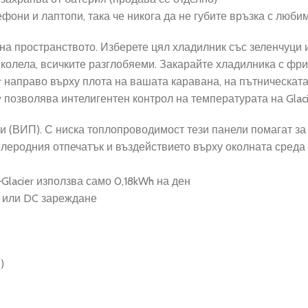
фони и лаптопи, така че никога да не губите връзка с люби
на пространството. Изберете цял хладилник със зеленчуци и
колела, всичките разглобяеми. Закарайте хладилника с фри
er направо върху плота на вашата каравана, на пътническат
позволява интелигентен контрол на температурата на Glacie
и (ВИП). С ниска топлопроводимост тези панели помагат з
леродния отпечатък и въздействието върху околната среда 
lacier използва само 0,18kWh на ден
е или DC зареждане
)