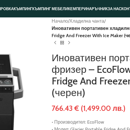
ИРОВКА
КЪМПИНГ
КЪМПИНГ МЕБЕЛИ
КЕМПЕРИ
НАРЪЧНИК
ЗА НАС
КОН
Начало
/
Хладилна чанта
/
Иновативен портативен хладилник 
Fridge And Freezer With Ice Maker (ч
Иновативен порт
фризер – EcoFlow 
Fridge And Freeze
(черен)
766.43
€
(1,499.00 лв.)
• Производител: EcoFlow
• Модел: Glacier Portable Fridge And F