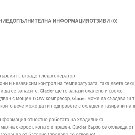
НИЕ
ДОПЪЛНИТЕЛНА ИНФОРМАЦИЯ
ОТЗИВИ (0)
е първият с вграден ледогенератор
зони и независим контрол на температурата, така двете секц
и да се запасите, Glacier ще го запази охалено и свежо
ван с мощен 120W компресор, Glacier може да създава 18 тв
които вече може да ги подправете с охладени газирани нап
 информация отностно работата на хладилника
лна скорост, когато е празен, Glacier бързо се охлажда от 
 захранва от батерия (продава се отделно)